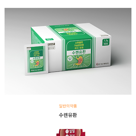
일반의약품
수렌유환