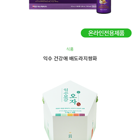
식품
익수 건강애 배도라지쌍화