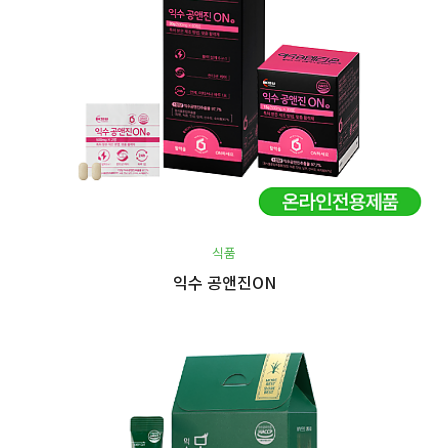
식품
익수 공앤진ON