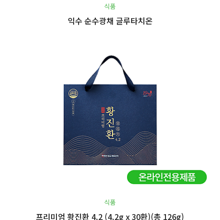
식품
익수 순수광채 글루타치온
식품
프리미엄 황진환 4.2 (4.2g x 30환)(총 126g)