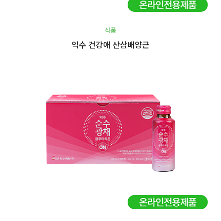
식품
익수 건강애 산삼배양근