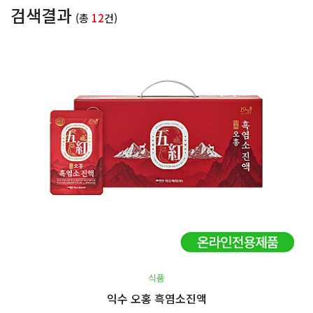
검색결과
(총
12
건)
식품
익수 오홍 흑염소진액