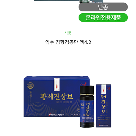
식품
익수 침향경공단 액4.2