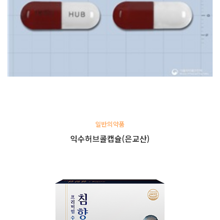
일반의약품
익수허브콜캡슐(은교산)