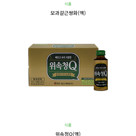
식품
모과갈근쌍화(액)
식품
위속청Q(액)