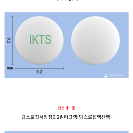
전문의약품
탐스로진서방정0.2밀리그램(탐스로진염산염)