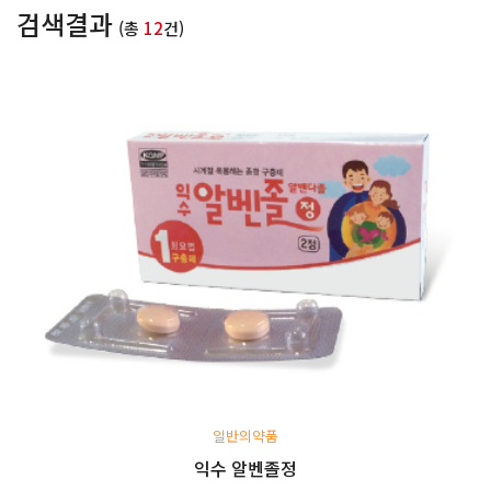
검색결과
(총
12
건)
일반의약품
익수 알벤졸정