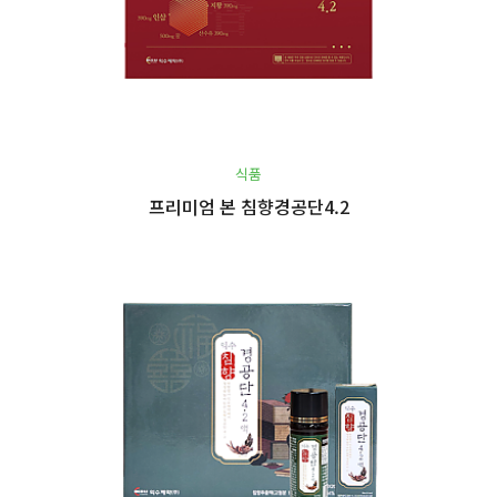
식품
프리미엄 본 침향경공단4.2