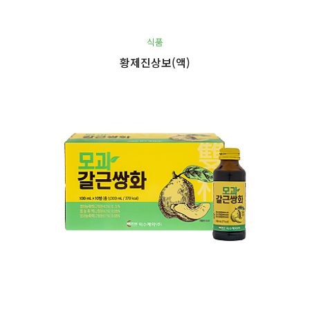
식품
황제진상보(액)