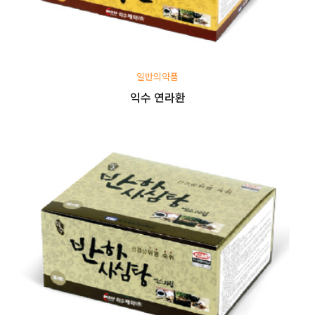
일반의약품
익수 연라환