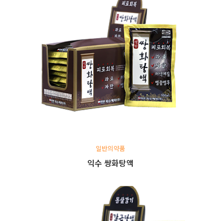
일반의약품
익수 쌍화탕액