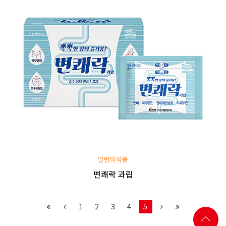
일반의약품
변쾌락 과립
1
2
3
4
5