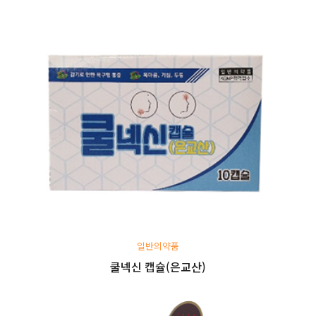
일반의약품
쿨넥신 캡슐(은교산)