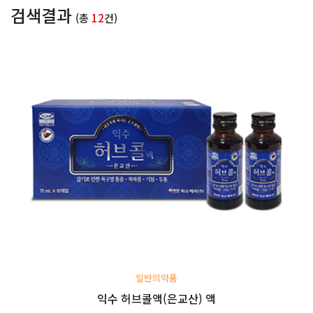
검색결과
(총
12
건)
일반의약품
익수 허브콜액(은교산) 액