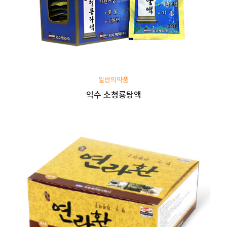
일반의약품
익수 소청룡탕액