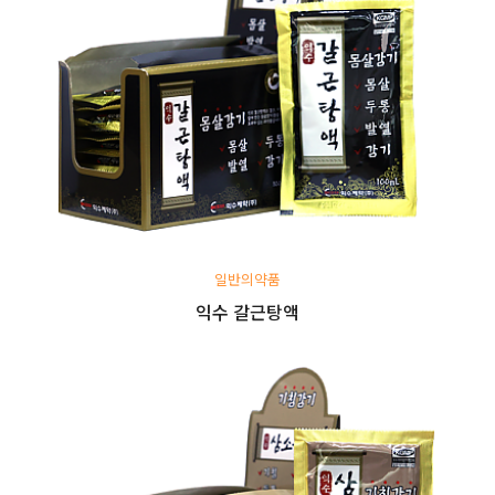
일반의약품
익수 갈근탕액