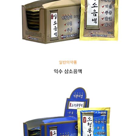
일반의약품
익수 삼소음액