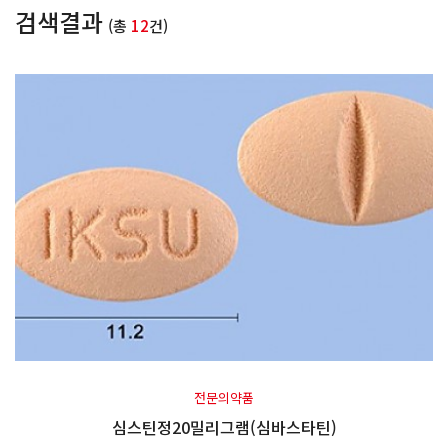
검색결과
(총
12
건)
전문의약품
심스틴정20밀리그램(심바스타틴)