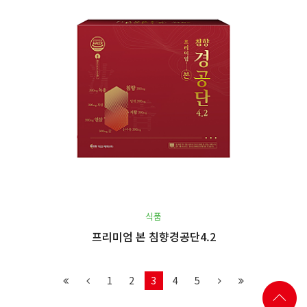
식품
프리미엄 본 침향경공단4.2
1
2
3
4
5