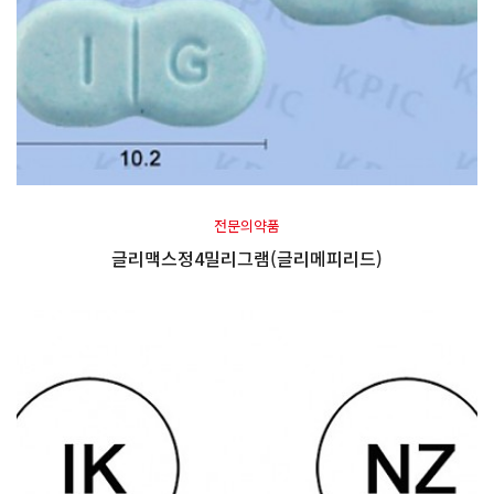
전문의약품
글리맥스정4밀리그램(글리메피리드)