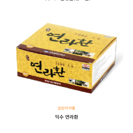
일반의약품
익수 연라환