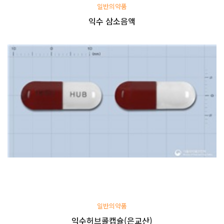
일반의약품
익수 삼소음액
일반의약품
익수허브콜캡슐(은교산)