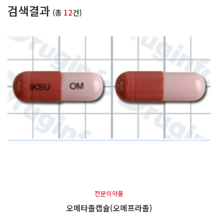
검색결과
(총
12
건)
전문의약품
오메타졸캡슐(오메프라졸)