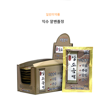
일반의약품
익수 알벤졸정