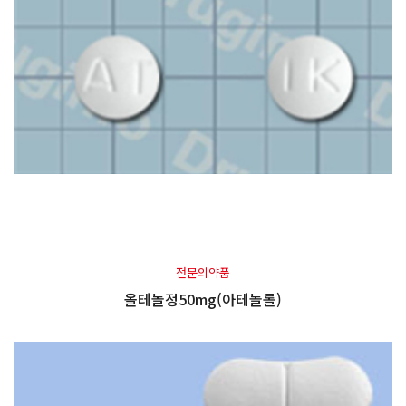
전문의약품
올테놀정50mg(아테놀롤)