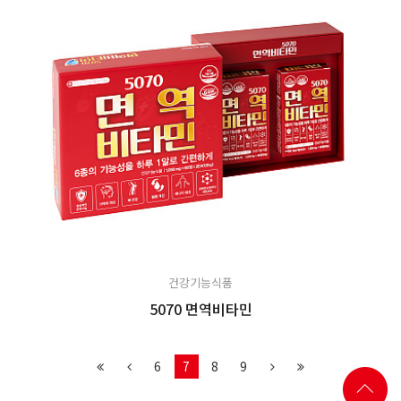
건강기능식품
5070 면역비타민
6
7
8
9