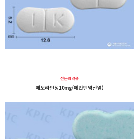
전문의약품
메모라틴정10mg(메만틴염산염)