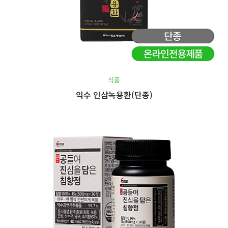
식품
익수 인삼녹용환(단종)