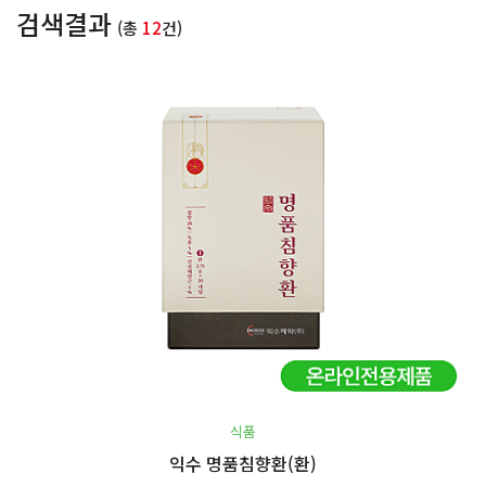
검색결과
(총
12
건)
식품
익수 명품침향환(환)