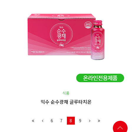
식품
익수 순수광채 글루타치온
6
7
8
9