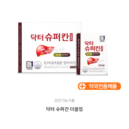
건강기능식품
닥터 슈퍼칸 더블업