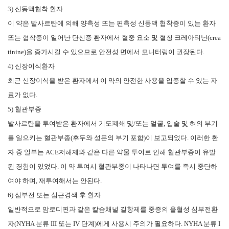
3) 신동맥협착 환자
이 약은 발사르탄에 의해 양측성 또는 편측성 신동맥 협착증이 있는 환자
또는 협착증이 일어난 단신증 환자에서 혈중 요소 및 혈청 크레아티닌(crea
tinine)을 증가시킬 수 있으므로 안전성 면에서 모니터링이 권장된다.
4) 신장이식환자
최근 신장이식을 받은 환자에서 이 약의 안전한 사용을 입증할 수 있는 자
료가 없다.
5) 혈관부종
발사르탄을 투여받은 환자에서 기도폐쇄 및/또는 얼굴, 입술 및 혀의 부기
를 일으키는 혈관부종(후두와 성문의 부기 포함)이 보고되었다. 이러한 환
자 중 일부는 ACE저해제와 같은 다른 약물 투여로 인해 혈관부종이 유발
된 경험이 있었다. 이 약 투여시 혈관부종이 나타나면 투여를 즉시 중단하
여야 하며, 재투여해서는 안된다.
6) 심부전 또는 심근경색 후 환자
일반적으로 암로디핀과 같은 칼슘채널 길항제를 중증의 울혈성 심부전환
자(NYHA 분류 III 또는 IV 단계)에게 사용시 주의가 필요하다. NYHA 분류 I