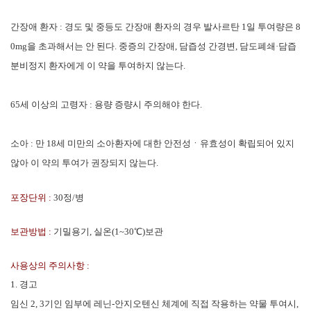
간장애 환자 : 경도 및 중등도 간장애 환자의 경우 발사르탄 1일 투여량은 8
0mg을 초과해서는 안 된다. 중증의 간장애, 담즙성 간경변, 담도폐쇄·담즙
분비정지 환자에게 이 약을 투여하지 않는다.
65세 이상의 고령자 : 용량 증량시 주의해야 한다.
소아 : 만 18세 미만의 소아환자에 대한 안전성ㆍ유효성이 확립되어 있지
않아 이 약의 투여가 권장되지 않는다.
포장단위 :
30정/병
보관방법 :
기밀용기, 실온(1~30℃)보관
사용상의 주의사항 :
1. 경고
임신 2, 3기인 임부에 레닌-안지오텐신 체계에 직접 작용하는 약물 투여시,