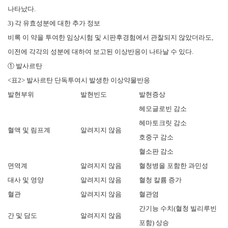
나타났다.
3) 각 유효성분에 대한 추가 정보
비록 이 약을 투여한 임상시험 및 시판후경험에서 관찰되지 않았더라도,
이전에 각각의 성분에 대하여 보고된 이상반응이 나타날 수 있다.
① 발사르탄
<표2> 발사르탄 단독투여시 발생한 이상약물반응
발현부위
발현빈도
발현증상
헤모글로빈 감소
헤마토크릿 감소
혈액 및 림프계
알려지지 않음
호중구 감소
혈소판 감소
면역계
알려지지 않음
혈청병을 포함한 과민성
대사 및 영양
알려지지 않음
혈청 칼륨 증가
혈관
알려지지 않음
혈관염
간기능 수치(혈청 빌리루빈
간 및 담도
알려지지 않음
포함) 상승