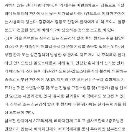
과하지 않는 것이 바람직하다. 이 약 대부분 미변화체로서 담즙으로 배설
되며 담도폐쇄 환자에서는 낮은 제거율을 나타내었으므로 이러한 환자에
는 사용하지 않는다. 경증에서 중등도 간장애 환자에게 이 약 투여시 혈장
농도가 건강한 성인에 비해 약 2배 상승하는 것으로 보고된 바 있다.
(5) 이 약을 투여받는 심부전 또는 심근경색 발생 후의 환자는 주로 혈압이
감소하지만 지속적인 저혈압 증세 때문에 치료를 중단할 필요는 없다. 심
부전 환자 또는 심근경색이 발생한 후 환자의 치료 개시 시 주의해야 한다.
레닌-안지오텐신-알도스테론계 저해 결과, 민감한 환자에서 신기능 변화
가 예상된다. 신기능이 레닌-안지오텐신-알도스테론계의 활성에 의존하는
중증의 심부전 환자에게 ACE억제제와 안지오텐신Ⅱ수용체 길항제로 치
료하는 것은 소변감소증 및/또는 진행성 고질소혈증 및 (드물게) 급성 신부
전 및/또는 사망과 관련 있다. 유사한 결과들이 이 약에서도 보고된 적 있
다. 심부전 또는 심근경색 발생 후 환자에 대한 평가에는 신기능 평가를 항
상 포함해야 한다.
심부전 환자에서 ACE억제제, 베타차단제 그리고 발사르탄의 3중요법은
권장되지 않는다. 베타차단제와 ACE억제제를 동시 투여하면 심부전으로