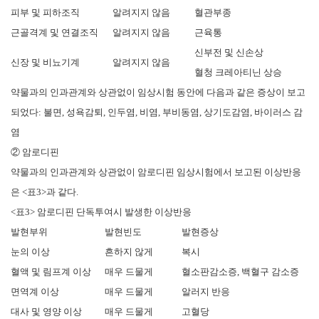
피부 및 피하조직
알려지지 않음
혈관부종
근골격계 및 연결조직
알려지지 않음
근육통
신부전 및 신손상
신장 및 비뇨기계
알려지지 않음
혈청 크레아티닌 상승
약물과의 인과관계와 상관없이 임상시험 동안에 다음과 같은 증상이 보고
되었다: 불면, 성욕감퇴, 인두염, 비염, 부비동염, 상기도감염, 바이러스 감
염
② 암로디핀
약물과의 인과관계와 상관없이 암로디핀 임상시험에서 보고된 이상반응
은 <표3>과 같다.
<표3> 암로디핀 단독투여시 발생한 이상반응
발현부위
발현빈도
발현증상
눈의 이상
흔하지 않게
복시
혈액 및 림프계 이상
매우 드물게
혈소판감소증, 백혈구 감소증
면역계 이상
매우 드물게
알러지 반응
대사 및 영양 이상
매우 드물게
고혈당