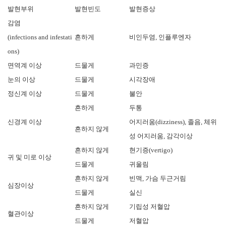
발현부위
발현빈도
발현증상
감염
(infections and infestati
흔하게
비인두염, 인플루엔자
ons)
면역계 이상
드물게
과민증
눈의 이상
드물게
시각장애
정신계 이상
드물게
불안
흔하게
두통
신경계 이상
어지러움(dizziness), 졸음, 체위
흔하지 않게
성 어지러움, 감각이상
흔하지 않게
현기증(vertigo)
귀 및 미로 이상
드물게
귀울림
흔하지 않게
빈맥, 가슴 두근거림
심장이상
드물게
실신
흔하지 않게
기립성 저혈압
혈관이상
드물게
저혈압