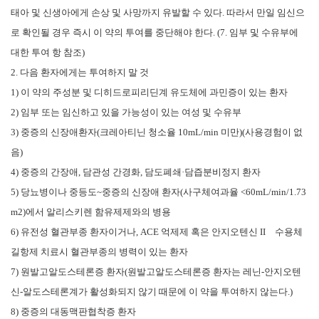
태아 및 신생아에게 손상 및 사망까지 유발할 수 있다. 따라서 만일 임신으
로 확인될 경우 즉시 이 약의 투여를 중단해야 한다. (7. 임부 및 수유부에
대한 투여 항 참조)
2. 다음 환자에게는 투여하지 말 것
1) 이 약의 주성분 및 디히드로피리딘계 유도체에 과민증이 있는 환자
2) 임부 또는 임신하고 있을 가능성이 있는 여성 및 수유부
3) 중증의 신장애환자(크레아티닌 청소율 10mL/min 미만)(사용경험이 없
음)
4) 중증의 간장애, 담관성 간경화, 담도폐쇄·담즙분비정지 환자
5) 당뇨병이나 중등도~중증의 신장애 환자(사구체여과율 <60mL/min/1.73
m2)에서 알리스키렌 함유제제와의 병용
6) 유전성 혈관부종 환자이거나, ACE 억제제 혹은 안지오텐신 II 수용체
길항제 치료시 혈관부종의 병력이 있는 환자
7) 원발고알도스테론증 환자(원발고알도스테론증 환자는 레닌-안지오텐
신-알도스테론계가 활성화되지 않기 때문에 이 약을 투여하지 않는다.)
8) 중증의 대동맥판협착증 환자