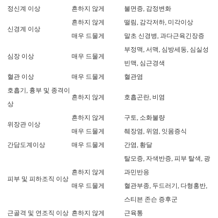
정신계 이상
흔하지 않게
불면증, 감정변화
흔하지 않게
떨림, 감각저하, 미각이상
신경계 이상
매우 드물게
말초 신경병, 과다근육긴장증
부정맥, 서맥, 심방세동, 심실성
심장 이상
매우 드물게
빈맥, 심근경색
혈관 이상
매우 드물게
혈관염
호흡기, 흉부 및 종격이
흔하지 않게
호흡곤란, 비염
상
흔하지 않게
구토, 소화불량
위장관 이상
매우 드물게
췌장염, 위염, 잇몸증식
간담도계이상
매우 드물게
간염, 황달
탈모증, 자색반증, 피부 탈색, 광
흔하지 않게
과민반응
피부 및 피하조직 이상
매우 드물게
혈관부종, 두드러기, 다형홍반,
스티븐 존슨 증후군
근골격 및 연조직 이상
흔하지 않게
근육통