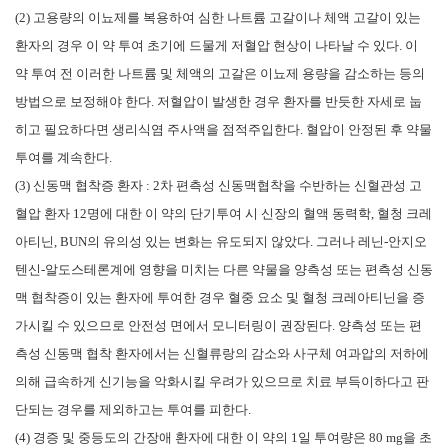
(2) 고용량의 이뇨제를 복용하여 심한 나트륨 고갈이나 체액 고갈이 있는
환자의 경우 이 약 투여 초기에 드물게 저혈압 현상이 나타날 수 있다. 이
약 투여 전 이러한 나트륨 및 체액의 고갈은 이뇨제 용량을 감소하는 등의
방법으로 보정해야 한다. 저혈압이 발생한 경우 환자를 반듯한 자세로 눕
히고 필요하다면 생리식염 주사액을 점적주입한다. 혈압이 안정된 후 약물
투여를 계속한다.
(3) 신동맥 협착증 환자 : 2차 편측성 신동맥협착을 수반하는 신혈관성 고
혈압 환자 12명에 대한 이 약의 단기투여 시 신장의 혈액 동력학, 혈청 크레
아티닌, BUN의 유의성 있는 변화는 유도되지 않았다. 그러나 레닌-안지오
텐신-알도스테론계에 영향을 미치는 다른 약물을 양측성 또는 편측성 신동
맥 협착증이 있는 환자에 투여한 경우 혈중 요소 및 혈청 크레아티닌을 증
가시킬 수 있으므로 안전성 면에서 모니터링이 권장된다. 양측성 또는 편
측성 신동맥 협착 환자에서는 신혈류랑의 감소와 사구체 여과압의 저하에
의해 급속하게 신기능을 악화시킬 우려가 있으므로 치료 부득이하다고 판
단되는 경우를 제외하고는 투여를 피한다.
(4) 경증 및 중등도의 간장애 환자에 대한 이 약의 1일 투여량은 80 mg을 초