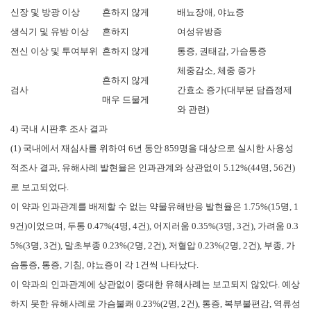
신장 및 방광 이상
흔하지 않게
배뇨장애, 야뇨증
생식기 및 유방 이상
흔하지
여성유방증
전신 이상 및 투여부위
흔하지 않게
통증, 권태감, 가슴통증
체중감소, 체중 증가
흔하지 않게
검사
간효소 증가(대부분 담즙정제
매우 드물게
와 관련)
4) 국내 시판후 조사 결과
(1) 국내에서 재심사를 위하여 6년 동안 859명을 대상으로 실시한 사용성
적조사 결과, 유해사례 발현율은 인과관계와 상관없이 5.12%(44명, 56건)
로 보고되었다.
이 약과 인과관계를 배제할 수 없는 약물유해반응 발현율은 1.75%(15명, 1
9건)이었으며, 두통 0.47%(4명, 4건), 어지러움 0.35%(3명, 3건), 가려움 0.3
5%(3명, 3건), 말초부종 0.23%(2명, 2건), 저혈압 0.23%(2명, 2건), 부종, 가
슴통증, 통증, 기침, 야뇨증이 각 1건씩 나타났다.
이 약과의 인과관계에 상관없이 중대한 유해사례는 보고되지 않았다. 예상
하지 못한 유해사례로 가슴불쾌 0.23%(2명, 2건), 통증, 복부불편감, 역류성