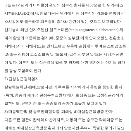
II 또는 IV 단계의 비허혈성 원인의 심부전 환자를 대상으로 한 위약-대조
시험(PRIASE-2)에서, 암로디핀은 위약에 비해 심부전의 악화를 명확히 감
소시킴에도 불구하고 폐부종의 증가와 관련이 있는 것으로 보고되었다.
신기능이 레닌-안지오텐신-알도스테론(renin-angiotensin-aldosterone) 체
계의 활성에 의존하는 환자(예, 중증의 심부전)에게 안지오텐신-전환효소
저해제(ACE 저해제)또는 안지오텐신 수용체 길항제의 투여는 소변감소증
및/또는 진행성 고질소혈증 및 (드물게) 급성 신부전 및/또는 사망과 관련
이 있다. 심부전 또는 심근경색 발생 후 환자에 대한 평가에는 신기능 평가
를 항상 포함해야 한다.
7) 급성심근경색환자
칼슘채널차단제(예,암로디핀)의 투여를 시작하거나 용량을 증량한 환자
(특히, 중증의 폐쇄성 관상동맥질환자)에서 협심증 또는 급성심근경색의
발현빈도, 유병기간 또는 중증도의 증가가 드물게 보고 되었다.
8) 대동맥판막 및 승모판막협착증, 폐쇄성 비대심장근육병증 환자
다른 모든 혈관이완제와 마찬가지로, 대동맥 또는 승모판 막폐쇄증 또는
폐쇄성 비대심장근육병증 환자에서 암로디핀 투여시 특별한 주의가 필요