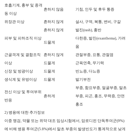
호흡기계, 흉부 및 종격
흔하지 않음
기침, 인두 및 후두 통증
동 이상
위장관 이상
흔하지 않게
설사, 구역, 복통, 변비, 구갈
흔하지 않게
발진(rash), 홍반
피부 및 피하조직 이상
다한증, 발진(exanthema), 가려
드물게
움
근골격계 및 결합조직
흔하지 않게
관절부종, 요통, 관절염
이상
드물게
근육연축, 무기력
신장 및 방광이상
드물게
빈뇨증, 다뇨증
생식계 및 유방이상
드물게
발기부전
부종, 함요부종, 얼굴부종, 말초
전신 이상 및 투여부위
흔하게
부종, 피곤, 홍조, 무력증, 안면
반응
홍조
2) 병용에 대한 추가정보
이중 맹검, 약물 또는 위약 대조 임상시험에서, 암로디핀 단독투여군(9%)
에 비해 병용 투여군(5.8%)에서 말초 부종의 발생빈도가 통계적으로 낮게