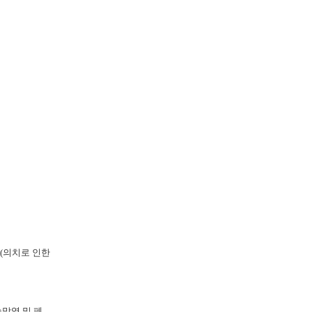
(의치로 인한
막염 및 폐,