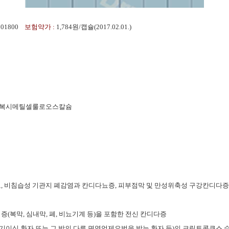
501800
보험약가 :
1,784원/캡슐(2017.02.01.)
 카르복시메틸셀룰로오스칼슘
식도, 비침습성 기관지 폐감염과 칸디다뇨증, 피부점막 및 만성위축성 구강칸디다증
증(복막, 심내막, 폐, 비뇨기계 등)을 포함한 전신 칸디다증
 장기이식 환자 또는 그 밖의 다른 면역억제요법을 받는 환자 등)의 크립토콕쿠스 수