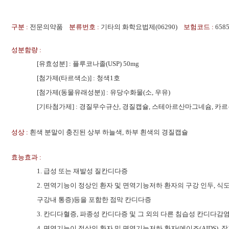
구분 :
전문의약품
분류번호 :
기타의 화학요법제(06290)
보험코드 :
658
성분함량 :
[
유효성분
] :
플루코나졸(USP) 50mg
[첨가제(타르색소)] : 청색1호
[
첨가제
(
동물유래성분
)] :
유당수화물
(
소
,
우유
)
[
기타첨가제
] : 경질무수규산, 경질캡슐, 스테아르산마그네슘,
성상 :
흰색 분말이 충진된 상부 하늘색, 하부 흰색의 경질캡슐
효능효과 :
1. 급성 또는 재발성 질칸디다증
2. 면역기능이 정상인 환자 및 면역기능저하 환자의 구강 인두, 
구강내 통증)등을 포함한 점막 칸디다증
3. 칸디다혈증, 파종성 칸디다증 및 그 외의 다른 침습성 칸디다감염
4. 면역기능이 정상인 환자 및 면역기능저하 환자(에이즈(AIDS),