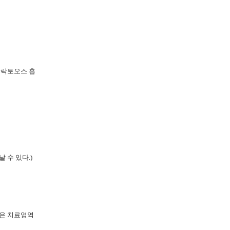
당-갈락토오스 흡
날 수 있다.)
 좁은 치료영역