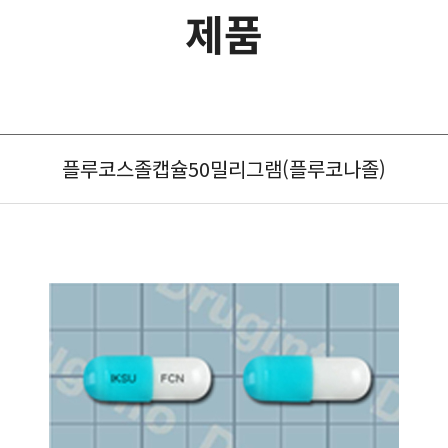
제품
플루코스졸캡슐50밀리그램(플루코나졸)