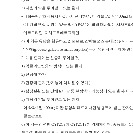
3) 다음의 약을 투여받고 있는 환자:
- 다회용량상호작용시험결과에 근거하여, 이 약을 1일 당 400mg
- QT 간격 연장 시키는 약물 및 CYP3A4에 의해 대사되는 시사
- 에르고타민, 디히드로에르고타민
4) 이 약은 유당을 함유하고 있으므로, 갈락토오스 불내성(galactose into
수장애(glucose-galactose malabsorption) 등의 유전적
2. 다음 환자에는 신중히 투여할 것
1) 약물과민반응의 병력이 있는 환자
2) 신장애 환자
3) 간장애 환자(간기능이 악화될 수 있다.)
4) 심장질환 또는 전해질이상 등 부정맥의 가능성이 있는 환자(Torsade
5) 다음의 약을 투여받고 있는 환자:
- 이 약과 1일 400mg 미만 용량의 테르페나딘 병용투여 받는 환자
- 할로판트린
6) 이 약은 강력한 CYP2C9과 CYP2C19의 억제제이며, 중등도의 
을 가진 약들과 병용 시 환자들을 모니터링 해야 한다.