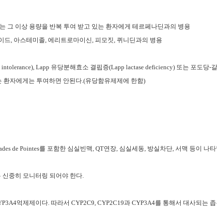
 또는 그 이상 용량을 반복 투여 받고 있는 환자에게 테르페나딘과의 병용
프라이드, 아스테미졸, 에리트로마이신, 피모짓, 퀴니딘과의 병용
lerance), Lapp 유당분해효소 결핍증(Lapp lactase deficiency) 또는 포도
인 문제가 있는 환자에게는 투여하면 안된다.(유당함유제제에 한함)
s de Pointes를 포함한 심실빈맥, QT연장, 심실세동, 방실차단, 서맥 등이 나타
는 신중히 모니터링 되어야 한다.
CYP3A4억제제이다. 따라서 CYP2C9, CYP2C19과 CYP3A4를 통해서 대사되는