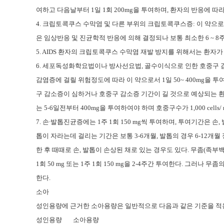
여하고 다음날부터 1일 1회 200mg을 투여하며, 환자의 반응에 따라
4. 크립토콕쿠스 수막염 및 다른 부위의 크립토콕쿠스증: 이 약으로서 
은 임상반응 및 진균학적 반응에 의해 결정되나 보통 최소한 6 ~ 8
5. AIDS 환자의 크립토콕쿠스 수막염 재발 방지를 위해서는 환자가 
6. 세포독성화학요법이나 방사선요법, 골수이식으로 인한 호중구 
감염증에 걸릴 위험정도에 따라 이 약으로서 1일 50~ 400mg을 
구 감소증이 심하거나 호중구 감소증 기간이 길 것으로 예상되는 환
는 5-6일전부터 400mg을 투여하여야 하며 호중구수가 1,000 cel
7. 손∙발톱진균증에는 1주 1회 150 mg씩 투여하며, 투여기간은 손
톱이 자라는데 걸리는 기간은 보통 3-6개월, 발톱의 경우 6-12
한 후 때때로 손, 발톱이 손상된 채로 있는 경우도 있다. 무좀(족부
1회 50 mg 또는 1주 1회 150 mg을 2-4주간 투여한다. 그러나 
한다.
소아
성인용량에 근거한 소아용량은 일반적으로 다음과 같은 기준을 적용하며
성인용량
소아용량