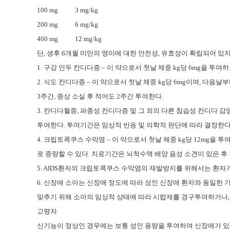
100 mg
3 mg/kg
200 mg
6 mg/kg
400 mg
12 mg/kg
단, 생후 6개월 미만의 영아에 대한 안전성, 유효성이 확립되어 있지
1. 구강 인두 칸디다증 – 이 약으로서 첫날 체중 kg당 6mg을 투여
2. 식도 칸디다증 – 이 약으로서 첫날 체중 kg당 6mg이며, 다음날부
3주간, 증상 소실 후 적어도 2주간 투여한다.
3. 칸디다혈증, 파종성 칸디다증 및 그 외의 다른 침습성 칸디다 감염증
투여한다. 투여기간은 임상적 반응 및 의학적 판단에 따라 결정한다
4. 크립토콕쿠스 수막염 – 이 약으로서 첫날 체중 kg당 12mg을 투여
로 증량할 수 있다. 치료기간은 뇌척수액 배양 음성 소견이 있은 후 1
5. AIDS환자의 크립토콕쿠스 수막염의 재발방지를 위해서는 환자가 
6. 신장애 소아는 신장애 정도에 따라 성인 신장애 환자와 동일한 
맞추기 위해 소아의 임상적 상태에 따라 시럽제를 경구투여하거나,
고령자
신기능이 정상인 경우에는 보통 성인 용량을 투여하며 신장애가 있을