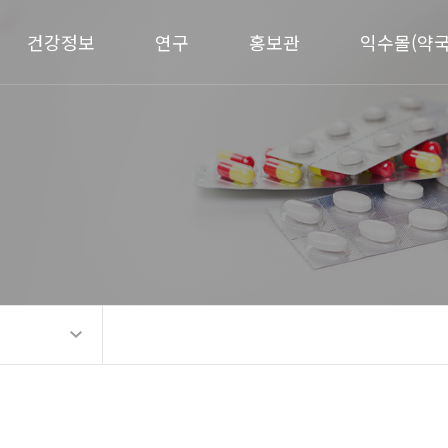
건강정보
연구
홍보관
익수몰(약국