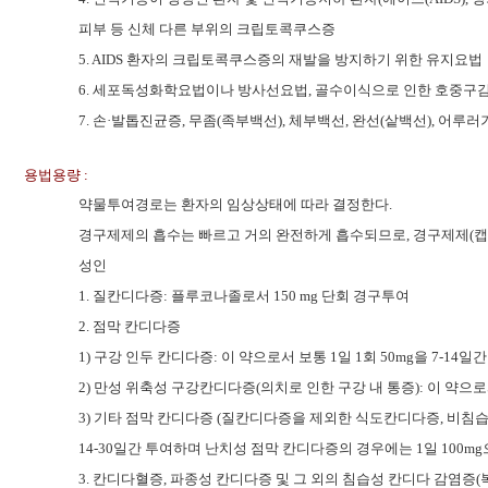
피부 등 신체 다른 부위의 크립토콕쿠스증
5. AIDS 환자의 크립토콕쿠스증의 재발을 방지하기 위한 유지요법
6. 세포독성화학요법이나 방사선요법, 골수이식으로 인한 호중구
7. 손·발톱진균증, 무좀(족부백선), 체부백선, 완선(샅백선), 어
용법용량 :
약물투여경로는 환자의 임상상태에 따라 결정한다.
경구제제의 흡수는 빠르고 거의 완전하게 흡수되므로, 경구제제(캡
성인
1. 질칸디다증: 플루코나졸로서 150 mg 단회 경구투여
2. 점막 칸디다증
1) 구강 인두 칸디다증: 이 약으로서 보통 1일 1회 50mg을 7-1
2) 만성 위축성 구강칸디다증(의치로 인한 구강 내 통증): 이 약으로
3) 기타 점막 칸디다증 (질칸디다증을 제외한 식도칸디다증, 비침습성 
14-30일간 투여하며 난치성 점막 칸디다증의 경우에는 1일 100mg
3. 칸디다혈증, 파종성 칸디다증 및 그 외의 침습성 칸디다 감염증(복