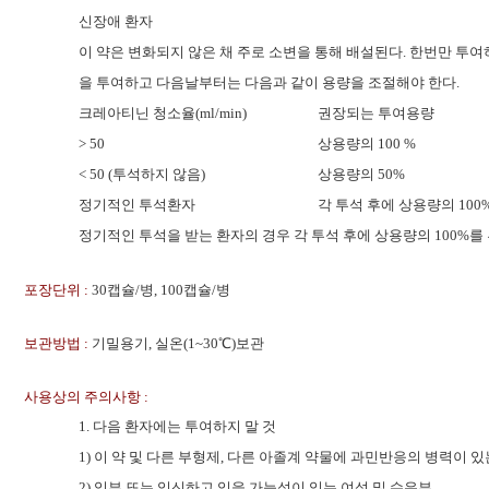
신장애 환자
이 약은 변화되지 않은 채 주로 소변을 통해 배설된다. 한번만 투
을 투여하고 다음날부터는 다음과 같이 용량을 조절해야 한다.
크레아티닌 청소율(ml/min)
권장되는 투여용량
> 50
상용량의 100 %
< 50 (투석하지 않음)
상용량의 50%
정기적인 투석환자
각 투석 후에 상용량의 100
정기적인 투석을 받는 환자의 경우 각 투석 후에 상용량의 100%
포장단위 :
30캡슐/병, 100캡슐/병
보관방법 :
기밀용기, 실온(1~30℃)보관
사용상의 주의사항 :
1. 다음 환자에는 투여하지 말 것
1) 이 약 및 다른 부형제, 다른 아졸계 약물에 과민반응의 병력이 있
2) 임부 또는 임신하고 있을 가능성이 있는 여성 및 수유부