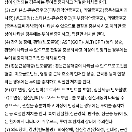
상이 인정되는 경우에는 투여를 중지하고 적절한 처치를 한다.
(3) 스티븐스-존슨증후군(피부점막안증후군), 리엘증후군(중독성표피괴
사증)(빈도불명) : 스티븐스-존슨증후군(피부점막안증후군), 리엘증후군
(중독성표피괴사증)이 나타날 수 있으므로 관찰을 충분히 하고 이러한 증
상이 나타날 경우에는 투여를 중지하고, 적절한 처치를 한다.
(4) 간기능 장애, 황달(빈도불명) : AST(GOT)- ALT(GPT) 등의 상승,
황달이 나타날 수 있으므로 관찰을 충분히 하고 이상이 인정되는 경우에는
투여를 중지하고 적절한 처치를 한다.
(5) 횡문근융해증(빈도불명) : 횡문근융해증이 나타날 수 잇으므로 고칼륨
혈증, 미오글로빈뇨, 혈청 중 근육 효소의 현저한 상승, 근육통 등이 인정
되는 경우에는 투여를 중지하고 적절한 처치를 한다.
(6) QT 연장, 심실빈박(토르사드 드 포인트를 포함), 심실세동(빈도불명)
: QT 연장, 심실빈박(토르사드 드포인트를 포함), 심실세동이 나타날 수
있으므로, 관찰을 충분히 하고 이상이 인정되는 경우에는 투여를 중지하
는 등 적절한 처치를 한다. 특히 심질환(심근경색, 판막증, 심근증 등)이 있
는 환자에서 나타나기 쉬우므로, 투여 후 환자의 상태에 주의한다.
(7) 의식장애, 경련(빈도불명) : 의식장애, 전신경련(경직성, 간대성, 근간