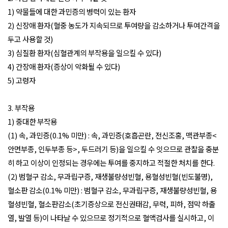
1) 약물들에 대한 과민증의 병력이 있는 환자
2) 신장애 환자(혈중 농도가 지속되므로 투여량을 감소하거나 투여간격을
두고 사용할 것)
3) 심질환 환자(심혈관계의 부작용을 일으킬 수 있다)
4) 간장애 환자(증상이 악화될 수 있다)
5) 고령자
3. 부작용
1) 중대한 부작용
(1) 속, 과민증(0.1% 미만) : 속, 과민증(호흡곤란, 전신조홍, 맥관부종<
안면부종, 인두부종 등>, 두드러기 등)을 일으킬 수 잇으므로 관찰을 충분
히 하고 이상이 인정되는 경우에는 투여를 중지하고 적절한 처치를 한다.
(2) 범혈구 감소, 무과립구증, 재생불량성빈혈, 용혈성빈혈(빈도불명),
혈소판 감소(0.1% 미만) : 범혈구 감소, 무과립구증, 재생불량성빈혈, 용
혈성빈혈, 혈소판감소(초기증상으로 전신권태감, 무력, 피하, 점막 하출
열, 발열 등)이 나타날 수 있으므로 정기적으로 혈액검사를 실시하고, 이