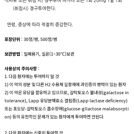
식사후 또는 취침 시
)
경구투여 하거나 또는
1
회
20mg 1
일
1
회
(
취침시
)
경구투여한다
.
연령
,
증상에 따라 적절히 증감한다
.
포장단위
:
30정/병, 500정/병
보관방법
:
밀폐용기, 실온(1~30℃)보관
사용상의 주의사항
:
1. 다음 환자에는 투여하지 말 것
1) 이 약의 성분 및 다른 H2 수용체 길항제에 과민증의 병력이 있는 환자
2) 이 약은 유당을 함유하고 있으므로, 갈락토오스 불내성(galactose in
tolerance), Lapp 유당분해효소 결핍증(Lapp lactase deficiency)
또는 포도당-갈락토오스 흡수장애(glucose-gllactose malabsorpti
on) 등의 유전적인 문제가 있는 환자에게 투여하면 안된다.
2. 다음 환자에는 신중히 투여할 것