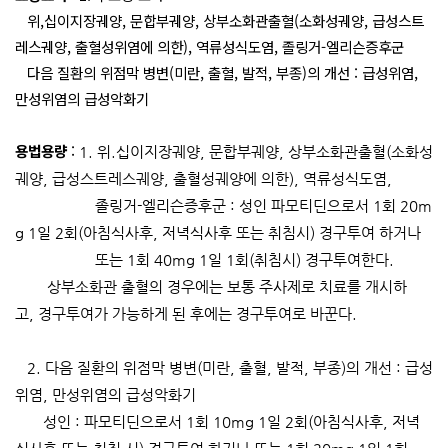
위,십이지장궤양, 문합부궤양, 상부소화관출혈(소화성궤양, 급성스트
레스궤양, 출혈성위염에 의한), 역류성식도염, 졸링거-엘리슨증후군
다음 질환의 위점막 병변(미란, 출혈, 발적, 부종)의 개선 : 급성위염,
만성위염의 급성악화기
용법용량
:
1.
위
.
십이지장궤양
,
문합부궤양
,
상부소화관출혈
(
소화성
궤양
,
급성스트레스궤양
,
출혈성궤양에 의한
),
역류성식도염
,
졸링거
-
엘리슨증후군
:
성인 파모티딘으로서
1
회
20m
g 1
일
2
회
(
아침식사후
,
저녁식사후 또는 취침시
)
경구투여 하거나
또는
1
회
40mg 1
일
1
회
(
취침시
)
경구투여한다
.
상부소화관 출혈의 경우에는 보통 주사제로 치료를 개시하
고
,
경구투여가 가능하게 된 후에는 경구투여로 바꾼다
.
2.
다음 질환의 위점막 병변
(
미란
,
출혈
,
발적
,
부종
)
의 개선
:
급성
위염
,
만성위염의 급성악화기
성인
:
파모티딘으로서
1
회
10mg 1
일
2
회
(
아침식사후
,
저녁