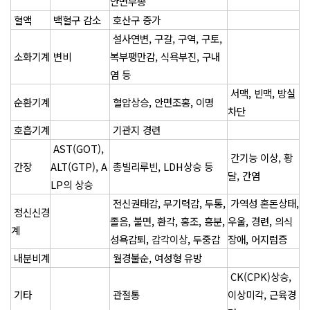
안면부종
혈액
백혈구 감소
호산구 증가
설사연변, 구갈, 구역, 구토,
소화기계
변비
복부팽만감, 식욕부진, 구내
염 등
서맥, 빈맥, 방실
순환기계
혈압상승, 안면조홍, 이명
차단
호흡기계
기관지 경련
AST(GOT),
간기능 이상, 황
간장
ALT(GTP), A
총빌리루빈, LDH상승 등
달, 간염
LP의 상승
전신권태감, 무기력감, 두통,
가역성 혼돈상태,
정신신경
졸음, 불면, 환각, 홍조, 흥분,
우울, 경련, 의식
계
성욕감퇴, 감각이상, 두중감
장애, 어지럼증
내분비계
월경불순, 여성형 유방
CK(CPK)상승,
기타
관절통
이상미각, 근육경