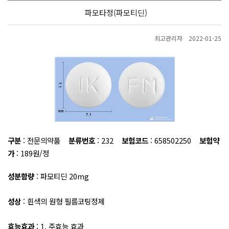
파모타정(파모티딘)
최고관리자
2022-01-25
구분
:
전문의약품
분류번호
:
232
보험코드
:
658502250
보험약
가
:
189원/정
성분함량
:
파모티딘 20mg
성상
:
흰색의 원형 필름코팅정제
효능효과
:
1. 주효능 효과