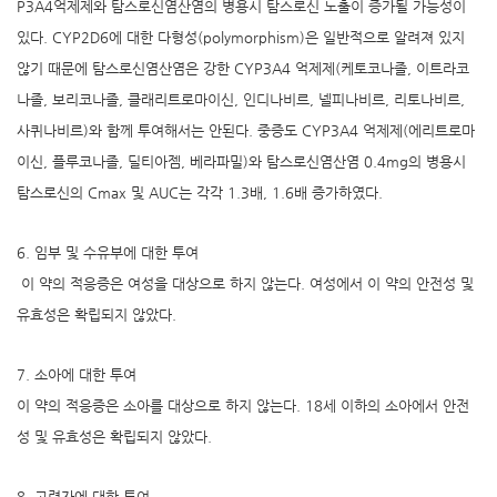
P3A4억제제와 탐스로신염산염의 병용시 탐스로신 노출이 증가될 가능성이
있다. CYP2D6에 대한 다형성(polymorphism)은 일반적으로 알려져 있지
않기 때문에 탐스로신염산염은 강한 CYP3A4 억제제(케토코나졸, 이트라코
나졸, 보리코나졸, 클래리트로마이신, 인디나비르, 넬피나비르, 리토나비르,
사퀴나비르)와 함께 투여해서는 안된다. 중증도 CYP3A4 억제제(에리트로마
이신, 플루코나졸, 딜티아젬, 베라파밀)와 탐스로신염산염 0.4mg의 병용시
탐스로신의 Cmax 및 AUC는 각각 1.3배, 1.6배 증가하였다.
6. 임부 및 수유부에 대한 투여
이 약의 적응증은 여성을 대상으로 하지 않는다. 여성에서 이 약의 안전성 및
유효성은 확립되지 않았다.
7. 소아에 대한 투여
이 약의 적응증은 소아를 대상으로 하지 않는다. 18세 이하의 소아에서 안전
성 및 유효성은 확립되지 않았다.
8. 고령자에 대한 투여