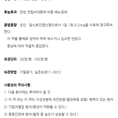
효능효과
:
양성 전립비대증에 따른 배뇨장애
용법용량
:
성인 : 탐스로진염산염으로서 1일 1회 0.2mg을 식후에 경구투여
한다.
이 약을 통째로 삼켜야 하며 부수거나 십으면 안된다.
증상에 따라 적절히 증감한다.
포장단위
:
30정/병, 100정/병
보관방법
:
기밀용기, 실온보관(1~30℃)
사용상의 주의사항
:
1. 다음 환자에는 투여하지 말 것
1) 이 약 또는 이 약의 구성성분에 과민반응(혈관부종 포함) 병력이 있는 환자
2) 기립저혈압 환자(증상이 악화될 수 있다.)
3) 중증간장애 환자(혈장 중 농도가 상승할 수 있다.)