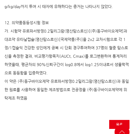
g/kg/day까지 투여 시 태자에 유해하다는 증거는 나타나지 않았다.
12. 의약품동등성시험 정보
가. 시험약 유로파서방정0.2밀리그람(염산탐스로신)[(주)동구바이오제약]과
대조약 유타날캡슐(염산탐스로신)[국제약품(주)]을 2x2 교차시험으로 각 1
정/1캡슐씩 건강한 성인에게 공복 시 단회 경구투여하여 37명의 혈중 탐스로
신을 측정한 결과, 비교평가항목치(AUCt, Cmax)를 로그변환하여 통계처리
하엿을때, 평균차의 90%신뢰구간이 log0.8에서 log1.25이내로서 생물학적
으로 동등함을 입증하였다.
이 약은 (주)동구바이오제약 유로파서방정0.2밀리그람(염산탐스로신)과 동일
한 원료를 사용하여 동일한 제조방법으로 전공정을 (주)동구바이오제약에 위
탁제조 하였음
목록