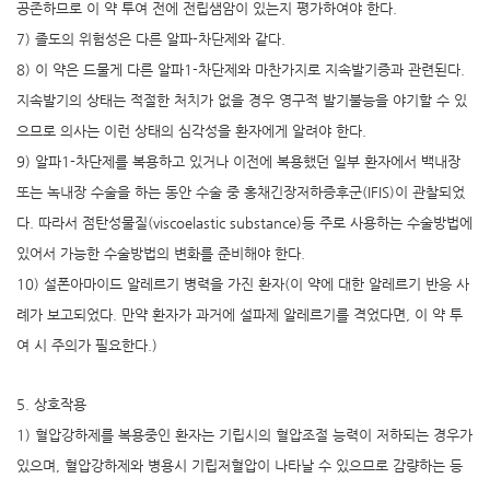
공존하므로 이 약 투여 전에 전립샘암이 있는지 평가하여야 한다.
7) 졸도의 위험성은 다른 알파-차단제와 같다.
8) 이 약은 드물게 다른 알파1-차단제와 마찬가지로 지속발기증과 관련된다.
지속발기의 상태는 적절한 처치가 없을 경우 영구적 발기불능을 야기할 수 있
으므로 의사는 이런 상태의 심각성을 환자에게 알려야 한다.
9) 알파1-차단제를 복용하고 있거나 이전에 복용했던 일부 환자에서 백내장
또는 녹내장 수술을 하는 동안 수술 중 홍채긴장저하증후군(IFIS)이 관찰되었
다. 따라서 점탄성물질(viscoelastic substance)등 주로 사용하는 수술방법에
있어서 가능한 수술방법의 변화를 준비해야 한다.
10) 설폰아마이드 알레르기 병력을 가진 환자(이 약에 대한 알레르기 반응 사
례가 보고되었다. 만약 환자가 과거에 설파제 알레르기를 격었다면, 이 약 투
여 시 주의가 필요한다.)
5. 상호작용
1) 혈압강하제를 복용중인 환자는 기립시의 혈압조절 능력이 저하되는 경우가
있으며, 혈압강하제와 병용시 기립저혈압이 나타날 수 있으므로 감량하는 등