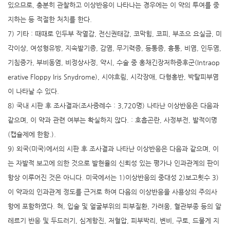
있으므로, 충분히 관찰하고 이상반응이 나타나는 경우에는 이 약의 투여를 중
지하는 등 적절한 처치를 한다.
7) 기타 : 때때로 인두부 작열감, 전신권태감, 코막힘, 코피, 부조으 요실금, 미
각이상, 여성형유방, 지속발기증, 감염, 무기력증, 등통증, 흉통, 비염, 인두염,
기침증가, 부비동염, 비정상사정, 약시, 수술 중 홍채긴장저하증후군(Intraop
erative Floppy Iris Snydrome), 시야흐림, 시각장애, 다형홍반, 박탈피부염
이 나타날 수 있다.
8) 국내 시판 후 조사결과(조사증례수 : 3,720명) 나타난 이상반응은 다음과
같으며, 이 약과 관련 여부는 확실하지 않다. : 호흡곤란, 사정부전, 발적이명
(캡슐제에 한함.).
9) 외국(미국)에서의 시판 후 조사결과 나타난 이상반응은 다음과 같으며, 이
는 자발적 보고에 의한 것으로 발현율의 신뢰성 있는 평가나 인과관계의 판이
항상 이루어진 것은 아니다. 미국에서는 1)이상반응의 중대성 2)보고횟수 3)
이 약과의 인과관계 정도를 근거로 하여 다음의 이상반응을 사용상의 주의사
항에 포함하였다. 혀, 입술 및 얼굴부위의 피부질환, 가려움, 혈관부종 등의 알
레르기 반응 및 두드러기, 심계항진, 저혈압, 피부박리, 변비, 구토, 드물게 지