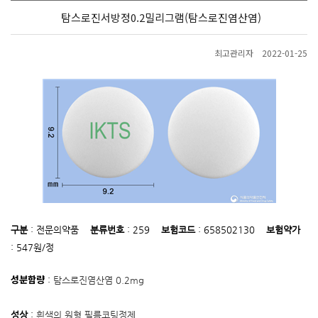
탐스로진서방정0.2밀리그램(탐스로진염산염)
최고관리자
2022-01-25
구분
:
전문의약품
분류번호
:
259
보험코드
:
658502130
보험약가
:
547원/정
성분함량
:
탐스로진염산염 0.2mg
성상
:
흰색의 원형 필름코팅정제