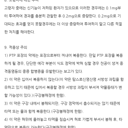
고령자 중에는 신기능이 저하된 환자가 있으므로 이러한 경우에는 0.1mg부
터 투여하여 경과를 충분히 관찰한 후 0.2mg으로 증량한다. 0.2mg으로 기
대되는 효과를 얻지 못할경우에는 더 이상 증량하여 투여하지 말고 다른 적절
한 처치를 해야한다.
9. 적용상 주의
1) PTP 포장의 약제는 포장으로부터 꺼내어 복용한다. 만일 PTP 포장을 복용
하게 될 경우, 단단한 예각 부분이 식도 점막에 박혀 심할 경우 천공이 생겨 종
격동염등의 중증 합병증을 유발한다는 보고가 있다.
2) 이 약은 십어서 복용하지 않는다(이 약은 탐스로신염산염 서방성 과립을 함
유하고 있기 때문에 십어서 복용할 경우 서방성 과립이 부셔져 약물동태가 변
할 가능성이 있다.)(구강붕해정에 한함).
3) 이 약은 구강 내에서 붕해되지만, 구강 점막에서 흡수되지는 않기 때문에
타액 또는 물과 함께 복용한다.(구강붕해정에 한함).
4) 이 약은 혀위에 올려놓고 타액을 침습시켜 혀로 가볍게 부셔서 붕해 후, 타
액만으로 복용이 가능한다(구강붕해정에 한함).