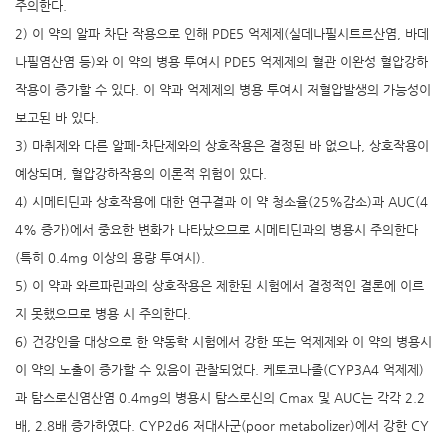
주의한다.
2) 이 약의 알파 차단 작용으로 인해 PDE5 억제제(실데나필시트르산염, 바데
나필염산염 등)와 이 약의 병용 투여시 PDE5 억제제의 혈관 이완성 혈압강하
작용이 증가할 수 있다. 이 약과 억제제의 병용 투여시 저혈압발생의 가능성이
보고된 바 있다.
3) 마취제와 다른 알페-차단제와의 상호작용은 결정된 바 없으나, 상호작용이
예상되며, 혈압강하작용의 이론적 위험이 있다.
4) 시메티딘과 상호작용에 대한 연구결과 이 약 청소율(25%감소)과 AUC(4
4% 증가)에서 중요한 변화가 나타났으므로 시메티딘과의 병용시 주의한다
(특히 0.4mg 이상의 용량 투여시).
5) 이 약과 와르파린과의 상호작용은 제한된 시험에서 결정적인 결론에 이르
지 못했으므로 병용 시 주의한다.
6) 건강인을 대상으로 한 약동학 시험에서 강한 또는 억제제와 이 약의 병용시
이 약의 노출이 증가할 수 있음이 관찰되었다. 케토코나졸(CYP3A4 억제제)
과 탐스로신염산염 0.4mg의 병용시 탐스로신의 Cmax 및 AUC는 각각 2.2
배, 2.8배 증가하였다. CYP2d6 저대사군(poor metabolizer)에서 강한 CY