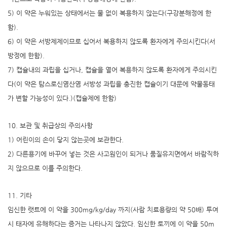
5) 이 약은 누워있는 상태에서는 물 없이 복용하지 않는다(구강분해정에 한
함).
6) 이 약은 서방제제이므로 십어서 복용하지 않도록 환자에게 주의시킨다(서
방정에 한함).
7) 캡슐내의 과립을 십거나, 캡슐을 열어 복용하지 않도록 환자에게 주의시킨
다(이 약은 탐스로신염산염 서방성 과립을 충진한 캡슐이기 대문에 약물동태
가 변할 가능성이 있다.)(캡슐제에 한함)
10. 보관 및 취급상의 주의사항
1) 어린이의 손이 닿지 않는곳에 보관한다.
2) 다른용기에 바꾸어 넣는 것은 사고원인이 되거나 품질유지면에서 바람직하
지 않으므로 이를 주의한다.
11. 기타
임신한 랫트에 이 약을 300mg/kg/day 까지(사람 치료용량의 약 50배) 투여
시 태자에 유해하다는 증거는 나타나지 않았다. 임신한 토끼에 이 약을 50m