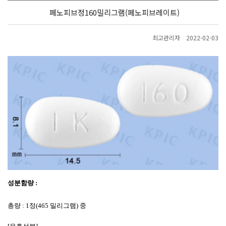
페노피브정160밀리그램(페노피브레이트)
최고관리자
2022-02-03
성분함량
:
총량
: 1
정
(465
밀리그램
)
중