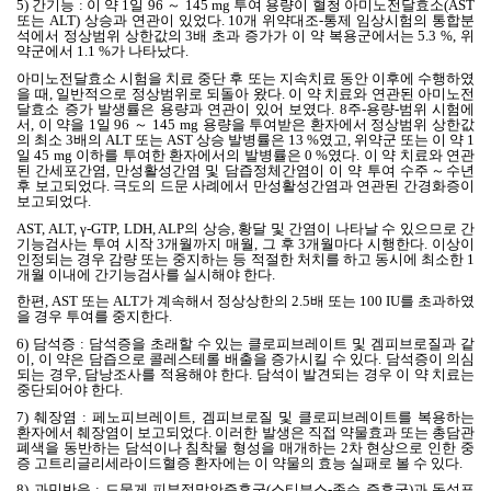
5)
간기능
:
이 약
1
일
96
～
145 mg
투여 용량이 혈청 아미노전달효소
(AST
또는
ALT)
상승과 연관이 있었다
. 10
개 위약대조
-
통제 임상시험의 통합분
석에서 정상범위 상한값의
3
배 초과 증가가 이 약 복용군에서는
5.3 %,
위
약군에서
1.1 %
가 나타났다
.
아미노전달효소 시험을 치료 중단 후 또는 지속치료 동안 이후에 수행하였
을 때
,
일반적으로 정상범위로 되돌아 왔다
.
이 약 치료와 연관된 아미노전
달효소 증가 발생률은 용량과 연관이 있어 보였다
. 8
주
-
용량
-
범위 시험에
서
,
이 약을
1
일
96
～
145 mg
용량을 투여받은 환자에서 정상범위 상한값
의 최소
3
배의
ALT
또는
AST
상승 발병률은
13 %
였고
,
위약군 또는 이 약
1
일
45 mg
이하를 투여한 환자에서의 발병률은
0 %
였다
.
이 약 치료와 연관
된 간세포간염
,
만성활성간염 및 담즙정체간염이 이 약 투여 수주～수년
후 보고되었다
.
극도의 드문 사례에서 만성활성간염과 연관된 간경화증이
보고되었다
.
AST, ALT, γ-GTP, LDH, ALP
의 상승
,
황달 및 간염이 나타날 수 있으므로 간
기능검사는 투여 시작
3
개월까지 매월
,
그 후
3
개월마다 시행한다
.
이상이
인정되는 경우 감량 또는 중지하는 등 적절한 처치를 하고 동시에 최소한
1
개월 이내에 간기능검사를 실시해야 한다
.
한편
, AST
또는
ALT
가 계속해서 정상상한의
2.5
배 또는
100 IU
를 초과하였
을 경우 투여를 중지한다
.
6)
담석증
:
담석증을 초래할 수 있는 클로피브레이트 및 겜피브로질과 같
이
,
이 약은 담즙으로 콜레스테롤 배출을 증가시킬 수 있다
.
담석증이 의심
되는 경우
,
담낭조사를 적용해야 한다
.
담석이 발견되는 경우 이 약 치료는
중단되어야 한다
.
7)
췌장염
:
페노피브레이트
,
겜피브로질 및 클로피브레이트를 복용하는
환자에서 췌장염이 보고되었다
.
이러한 발생은 직접 약물효과 또는 총담관
폐색을 동반하는 담석이나 침착물 형성을 매개하는
2
차 현상으로 인한 중
증 고트리글리세라이드혈증 환자에는 이 약물의 효능 실패로 볼 수 있다
.
8)
과민반응
:
드물게 피부점막안증후군
(
스티븐스
-
존슨 증후군
)
과 독성표