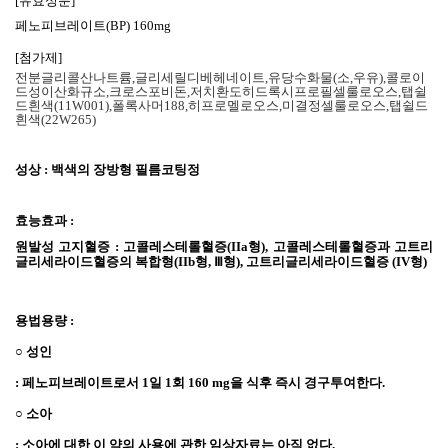
[
유효성분
]
페노피브레이트
(BP) 160mg
[
첨가제
]
전분글리콜산나트륨
,
글리세릴디베헤네이트
,
유당수화물
(
소
,
우유
),
콜로이
드성이산화규소
,
크로스포비돈
,
저치환도히드록시프로필셀룰로오스
,
탭쉴
드흰색
(11W001),
폴록사머
188,
히프로멜로오스
,
미결정셀룰로오스
,
탭쉴드
흰색
(22W265)
성상
:
백색의 장방형 필름코팅정
효능효과
:
원발성 고지혈증
:
고콜레스테롤혈증
(IIa
형
),
고콜레스테롤혈증과 고트리
글리세라이드혈증의 복합형
(IIb
형
, Ⅲ
형
),
고트리글리세라이드혈증
(IV
형
)
용법용량
:
○
성인
:
페노피브레이트로서
1
일
1
회
160 mg
을 식후 즉시 경구투여한다
.
○
소아
:
소아에 대한 이 약의 사용에 관한 임상자료는 아직 없다
.