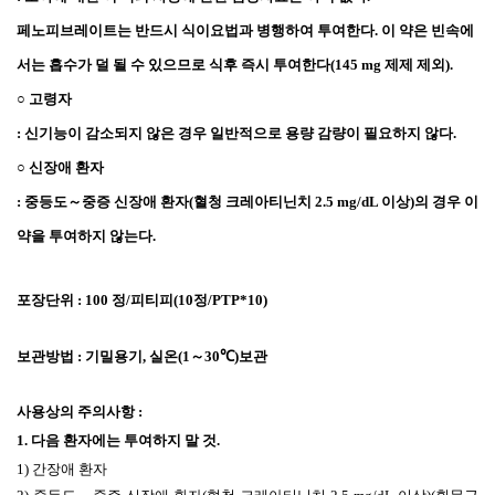
페노피브레이트는 반드시 식이요법과 병행하여 투여한다
.
이 약은 빈속에
서는 흡수가 덜 될 수 있으므로 식후 즉시 투여한다
(145 mg
제제 제외
).
○
고령자
:
신기능이 감소되지 않은 경우 일반적으로 용량 감량이 필요하지 않다
.
○
신장애 환자
:
중등도～중증 신장애 환자
(
혈청 크레아티닌치
2.5 mg/dL
이상
)
의 경우 이
약을 투여하지 않는다
.
포장단위
: 100
정
/
피티피
(10
정
/PTP*10)
보관방법
:
기밀용기
,
실온
(1
～
30℃)
보관
사용상의 주의사항
:
1.
다음 환자에는 투여하지 말 것
.
1)
간장애 환자