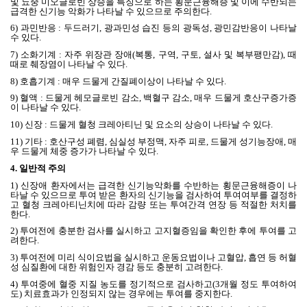
및 뇨중 미오글로빈 상승을 특징으로 하는 횡문근융해증 및 이에 수반되는
급격한 신기능 악화가 나타날 수 있으므로 주의한다
.
6)
과민반응
:
두드러기
,
광과민성 습진 등의 광독성
,
광민감반응이 나타날
수 있다
.
7)
소화기계
:
자주 위장관 장애
(
복통
,
구역
,
구토
,
설사 및 복부팽만감
),
때
때로 췌장염이 나타날 수 있다
.
8)
호흡기계
:
매우 드물게 간질폐이상이 나타날 수 있다
.
9)
혈액
:
드물게 헤모글로빈 감소
,
백혈구 감소
,
매우 드물게 호산구증가증
이 나타날 수 있다
.
10)
신장
:
드물게 혈청 크레아티닌 및 요소의 상승이 나타날 수 있다
.
11)
기타
:
호산구성 폐렴
,
심실성 부정맥
,
자주 피로
,
드물게 성기능장애
,
매
우 드물게 체중 증가가 나타날 수 있다
.
4.
일반적 주의
1)
신장애 환자에서는 급격한 신기능악화를 수반하는 횡문근융해증이 나
타날 수 있으므로 투여 받은 환자의 신기능을 검사하여 투여여부를 결정하
고 혈청 크레아티닌치에 따라 감량 또는 투여간격 연장 등 적절한 처치를
한다
.
2)
투여전에 충분한 검사를 실시하고 고지혈증임을 확인한 후에 투여를 고
려한다
.
3)
투여전에 미리 식이요법을 실시하고 운동요법이나 고혈압
,
흡연 등 허혈
성 심질환에 대한 위험인자 경감 등도 충분히 고려한다
.
4)
투여중에 혈중 지질 농도를 정기적으로 검사하고
(3
개월 정도 투여하여
도
)
치료효과가 인정되지 않는 경우에는 투여를 중지한다
.