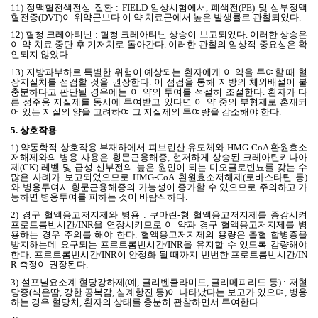
11)
정맥혈전색전성 질환
: FIELD
임상시험에서
,
폐색전
(PE)
및 심부정맥
혈전증
(DVT)
이 위약군보다 이 약 치료군에서 높은 발생률로 관찰되었다
.
12)
혈청 크레아티닌
:
혈청 크레아티닌 상승이 보고되었다
.
이러한 상승은
이 약 치료 중단 후 기저치로 돌아간다
.
이러한 관찰의 임상적 중요성은 확
인되지 않았다
.
13)
지방과부하로 특별한 위험이 예상되는 환자에게 이 약을 투여할 때 혈
장지질치를 점검할 것을 권장한다
.
이 점검을 통해 지방의 체외배설이 불
충분하다고 판단될 경우에는 이 약의 투여를 적절히 조절한다
.
환자가 다
른 정주용 지질제를 동시에 투여받고 있다면 이 약 중의 부형제로 혼재되
어 있는 지질의 양을 고려하여 그 지질제의 투여량을 감소해야 한다
.
5.
상호작용
1)
약동학적 상호작용 부재하에서 피브린산 유도체와
HMG-CoA
환원효소
저해제와의 병용 사용은 횡문근융해증
,
현저하게 상승된 크레아틴키나아
제
(CK)
레벨 및 급성 신부전의 높은 원인이 되는 미오글로빈뇨를 갖는 수
많은 사례가 보고되었으므로
HMG-CoA
환원효소저해제
(
로바스타틴 등
)
와 병용투여시 횡문근융해증의 가능성이 증가할 수 있으므로 주의하고 가
능하면 병용투여를 피하는 것이 바람직하다
.
2)
경구 혈액응고저지제와 병용
:
쿠마린
-
형 혈액응고저지제를 증강시켜
프로트롬빈시간
/INR
을 연장시키므로 이 약과 경구 혈액응고저지제를 병
용하는 경우 주의를 해야 한다
.
혈액응고저지제의 용량은 출혈 합병증을
방지하는데 요구되는 프로트롬빈시간
/INR
을 유지할 수 있도록 감량해야
한다
.
프로트롬빈시간
/INR
이 안정화 될 때까지 빈번한 프로트롬빈시간
/IN
R
측정이 권장된다
.
3)
설포닐요소계 혈당강하제
(
예
,
글리벤클라미드
,
글리메피리드 등
) :
저혈
당증
(
식은땀
,
강한 공복감
,
심계항진 등
)
이 나타났다는 보고가 있으며
,
병용
하는 경우 혈당치
,
환자의 상태를 충분히 관찰하면서 투여한다
.