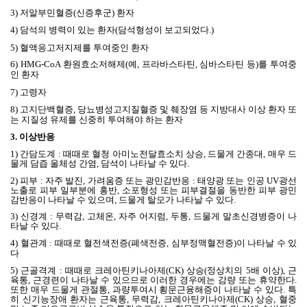
3)
저알부민혈증
(
신증후군
)
환자
4)
담석의 병력이 있는 환자
(
담석형성이 보고되었다
.)
5)
혈액응고저지제를 투여중인 환자
6) HMG-CoA
환원효소저해제
(
예
,
프라바스타틴
,
심바스타틴 등
)
를 투여중
인 환자
7)
고령자
8)
고지단백혈증
,
당뇨병성고지질혈증 및 췌장염 등 지방대사 이상 환자 또
는 지질성 유제를 신중히 투여해야 하는 환자
3.
이상반응
1)
간담도계
:
때때로 혈청 아미노전달효소치 상승
,
드물게 간종대
,
매우 드
물게 담즙 울체성 간염
,
담석이 나타날 수 있다
.
2)
피부
:
자주 발진
,
가려움증 또는 광민감반응
:
태양광 또는 인공
UV
광선
노출로 피부 일부분에 홍반
,
소포형성 또는 피부결절을 동반한 피부 광민
감반응이 나타날 수 있으며
,
드물게 탈모가 나타날 수 있다
.
3)
신경계
:
무력감
,
고체온
,
자주 어지럼
,
두통
,
드물게 말초신경병증이 나
타날 수 있다
.
4)
혈관계
:
때때로 혈전색전증
(
폐색전증
,
심부정맥혈전증
)
이 나타날 수 있
다
5)
근골격계
:
때때로 크레아틴키나아제
(CK)
상승
(
정상치의
5
배 이상
),
근
육통
,
근경련이 나타날 수 있으므로 이러한 경우에는 감량 또는 휴약한다
.
또한 매우 드물게 관절통
,
과량투여시 횡문근융해증이 나타날 수 있다
.
특
히 신기능장애 환자는 근육통
,
무력감
,
크레아틴키나아제
(CK)
상승
,
혈중