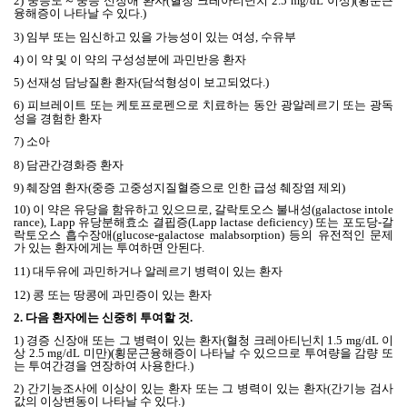
2)
중등도～중증 신장애 환자
(
혈청 크레아티닌치
2.5 mg/dL
이상
)(
횡문근
융해증이 나타날 수 있다
.)
3)
임부 또는 임신하고 있을 가능성이 있는 여성
,
수유부
4)
이 약 및 이 약의 구성성분에 과민반응 환자
5)
선재성 담낭질환 환자
(
담석형성이 보고되었다
.)
6)
피브레이트 또는 케토프로펜으로 치료하는 동안 광알레르기 또는 광독
성을 경험한 환자
7)
소아
8)
담관간경화증 환자
9)
췌장염 환자
(
중증 고중성지질혈증으로 인한 급성 췌장염 제외
)
10)
이 약은 유당을 함유하고 있으므로
,
갈락토오스 불내성
(galactose intole
rance), Lapp
유당분해효소 결핍증
(Lapp lactase deficiency)
또는 포도당
-
갈
락토오스 흡수장애
(glucose-galactose malabsorption)
등의 유전적인 문제
가 있는 환자에게는 투여하면 안된다
.
11)
대두유에 과민하거나 알레르기 병력이 있는 환자
12)
콩 또는 땅콩에 과민증이 있는 환자
2.
다음 환자에는 신중히 투여할 것
.
1)
경증 신장애 또는 그 병력이 있는 환자
(
혈청 크레아티닌치
1.5 mg/dL
이
상
2.5 mg/dL
미만
)(
횡문근융해증이 나타날 수 있으므로 투여량을 감량 또
는 투여간경을 연장하여 사용한다
.)
2)
간기능조사에 이상이 있는 환자 또는 그 병력이 있는 환자
(
간기능 검사
값의 이상변동이 나타날 수 있다
.)