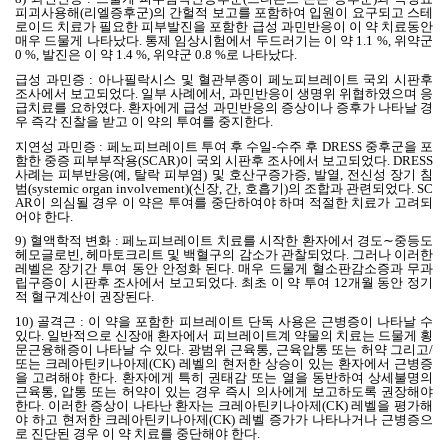
피괴사용해
(
리엘증후군
)
의 간헐적 보고를 포함하여 입원이 요구되고 스테
로이드 치료가 필요한 피부발진을 포함한 급성 과민반응이 이 약 치료동안
매우 드물게 나타났다
.
통제 임상시험에서 두드러기는 이 약
1.1 %,
위약군
0 %,
발진은 이 약
1.4 %,
위약군
0.8 %
로 나타났다
.
급성 과민증
:
아나필락시스 및 혈관부종이 페노피브레이트 국외 시판후
조사에서 보고되었다
.
일부 사례에서
,
과민반응이 생명위 위협하였으며 응
급치료를 요하였다
.
환자에게 급성 과민반응의 증상이나 증후가 나타날 경
우 즉각 진찰을 받고 이 약의 투여를 중지한다
.
지연성 과민증
:
페노피브레이트 투여 후 수일
-
수주 후
DRESS
중후군을 포
함한 중증 피부부작용
(SCAR)
이 국외 시판후 조사에서 보고되었다
. DRESS
사례는 피부반응
(
예
,
탈락 피부염
)
및 호산구증가증
,
발열
,
전신성 장기 침
범
(systemic organ involvement)(
신장
,
간
,
호흡기
)
의 조합과 관련되었다
. SC
AR
이 의심될 경우 이 약은 투여를 중단하여야 하며 적절한 치료가 고려되
어야 한다
.
9)
혈액학적 변화
:
페노피브레이트 치료를 시작한 환자에서 경도
∼
중등도
헤모글로빈
,
헤마토크리트 및 백혈구의 감소가 관찰되었다
.
그러나 이러한
레벨은 장기간 투여 동안 안정화 된다
.
매우 드물게 혈소판감소증과 무과
립구증이 시판후 조사에서 보고되었다
.
최초 이 약 투여
12
개월 동안 정기
적 혈구계산이 권장된다
.
10)
골격근
:
이 약을 포함한 피브레이트 단독 사용은 근병증이 나타날 수
있다
.
일반적으로 신장애 환자에서 피브레이트계 약물의 치료는 드물게 횡
문근융해증이 나타날 수 있다
.
광범위 근육통
,
근육압통 또는 허약 그리고
/
또는 크레아틴키나아제
(CK)
레벨의 현저한 상승이 있는 환자에서 근병증
을 고려해야 한다
.
환자에게 특히 권태감 또는 열을 동반하여 상세불명의
근육통
,
압통 또는 허약이 있는 경우 즉시 의사에게 보고하도록 권장해야
한다
.
이러한 증상이 나타난 환자는 크레아틴키나아제
(CK)
레벨을 평가해
야 하고 현저한 크레아틴키나아제
(CK)
레벨 증가가 나타나거나 근병증으
로 진단된 경우 이 약 치료를 중단해야 한다
.