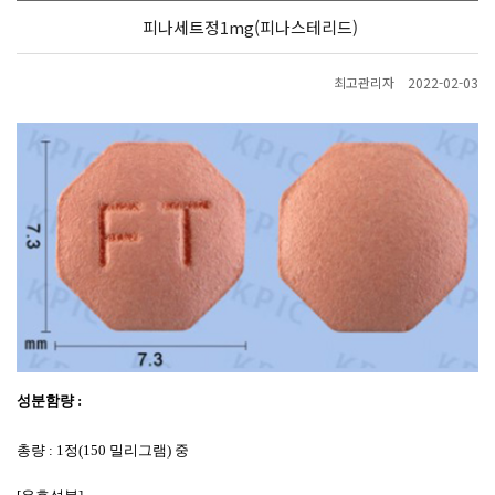
피나세트정1mg(피나스테리드)
최고관리자
2022-02-03
성분함량
:
총량
: 1
정
(150
밀리그램
)
중