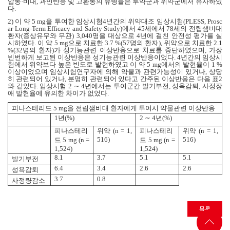
압통
·
비대
,
과민반응 및 고환통의 유병률은 투약군과 위약군에서 유사하였
다
.
2)
이 약
5 mg
을 투여한 임상시험
4
년간의 위약대조 임상시험
(PLESS, Prosc
ar Long-Term Efficacy and Safety Study)
에서
45
세에서
78
세의 전립샘비대
환자
(
증상유무와 무관
) 3,040
명을 대상으로
4
년에 걸친 안전성 평가를 실
시하였다
.
이 약
5 mg
으로 치료한
3.7 %(57
명의 환자
),
위약으로 치료한
2.1
%(32
명의 환자
)
가 성기능관련 이상반응으로 치료를 중단하였으며
,
가장
빈번하게 보고된 이상반응은 성기능관련 이상반응이었다
. 4
년간의 임상시
험에서 위약보다 높은 빈도로 발현하였고 이 약
5 mg
에서의 발현율이
1 %
이상이었으며 임상시험연구자에 의해 약물과 관련가능성이 있거나
,
상당
히 관련되어 있거나
,
분명히 관련되어 있다고 간주된 이상반응은 다음 표
2
와 같았다
.
임상시험
2 ∼ 4
년에서는 투여군간 발기부전
,
성욕감퇴
,
사정장
애 발현율에 유의한 차이가 없었다
.
피나스테리드
5 mg
을 전립샘비대 환자에게 투여시 약물관련 이상반응
1
년
(%)
2 ∼ 4
년
(%)
피나스테리
위약
(n = 1,
피나스테리
위약
(n = 1,
516)
516)
드
5 mg (n =
드
5 mg (n =
1,524)
1,524)
8.1
3.7
5.1
5.1
발기부전
6.4
3.4
2.6
2.6
성욕감퇴
3.7
0.8
사정량감소
목록