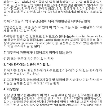
래할 수 있다
.
따라서 임신중에 이 약을 복용하였거나 이 약 복용중에 임신
하게 된 경우에는 남성태아에 대한 잠재적 위험성을 환자에게 알려주어야
한다
(
경고항
,
임부에 대한 투여항 참조
).
암컷 랫트에게 임신기간동안 이 약
의 저용량을 투여하였을 때 수컷 차산자 외부생식기의 비정상이 초래되었
다
.
2)
이 약 또는 이 약의 구성성분에 대해 과민반응을 나타내는 환자
3)
양성전립샘비대증 등으로 인해 이 약
5 mg
또는 다른
5α-
환원효소 억제
제를 복용하고 있는 환자
4)
유당을 함유하고 있으므로 갈락토오스 불내성
(galactose intolerance), La
pp
유당분해효소 결핍증
(Lapp lactose deficiency),
포도당
-
갈락토오스 흡수
장애
(glucose-galactose malabsorption)
등 유전적인 문제가 있는 환자에게
이 약을 투여해서는 안 된다
.
5)
대두유에 과민하거나 알레르기 병력이 있는 환자
6)
콩 또는 땅콩에 과민증이 있는 환자
3.
다음 환자에는 신중히 투여할 것
.
1)
이 약은 간에서 광범위하게 대사되므로 간기능에 이상이 있는 환자에 대
해서는 주의하여 투여한다
.
2)
고지단백혈증
,
당뇨병성고지혈증 및 췌장염 등 지방대사 이상 환자 또는
지질성 유제를 신중히 투여해야 하는 환자
4.
이상반응
1)
남성형 탈모증 환자에게 이 약
1 mg
을 투여한 임상시험
12
개월에 걸친
3
개의 대조임상시험에서
,
투약군 중
1.4 %
의 환자가 약물과 관련가능성이
있거나 상당히 관련되어 있거나 관련성이 명백히 있다고 보고된 이상반응
으로 인하여 임상시험도중 탈락되었으며 투약군에서는
1.2 %,
위약군에서