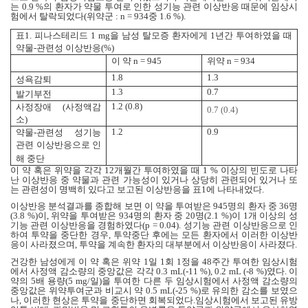
는
0.9 %
의 환자가 약물 투여로 인한 성기능 관련 이상반응 때문에 임상시
험에서 탈락되었다
(
위약군
: n = 934
중
1.6 %).
표
1.
피나스테리드
1 mg
을 남성 탈모증 환자에게
1
년간 투여하였을 때
약물
-
관련성 이상반응
(%)
이 약
n = 945
위약
n = 934
1.8
1.3
성욕감퇴
1.3
0.7
발기부전
1.2 (0.8)
사정장애
(
사정액감
0.7 (0.4)
소
)
1.2
0.9
약물
-
관련성 성기능
관련 이상반응으로 인
해 중단
이 약 혹은 위약을 각각
12
개월간 투여하였을 때
1 %
이상의 빈도로 나타
난 이상반응 중 약물과 관련 가능성이 있거나 상당히 관련되어 있거나 또
는 관련성이 명백히 있다고 보고된 이상반응을 표
1
에 나타내었다
.
이상반응 분석결과를 종합해 보면 이 약을 투여받은
945
명의 환자 중
36
명
(3.8 %)
이
,
위약을 투여받은
934
명의 환자 중
20
명
(2.1 %)
이
1
개 이상의 성
기능 관련 이상반응을 경험하였다
(p = 0.04).
성기능 관련 이상반응으로 인
하여 투약을 중단한 경우
,
투약중단 후에는 모든 환자에서 이러한 이상반
응이 사라졌으며
,
투약을 계속한 환자의 대부분에서 이상반응이 사라졌다
.
건강한 남성에게 이 약 혹은 위약
1
일
1
회
1
정을
48
주간 투여한 임상시험
에서 사정액 감소량의 중앙값은 각각
0.3 mL(-11 %), 0.2 mL (-8 %)
였다
.
이
약의
5
배 용량
(5 mg/
일
)
을 투여한 다른 두 임상시험에서 사정액 감소량의
중앙값은 위약투여군과 비교시 약
0.5 mL(-25 %)
로 유의한 감소를 보였으
나
,
이러한 현상은 투약을 중단하면 회복되었다
.
임상시험에서 보고된 유방