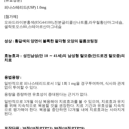
[
유효성분
]
피나스테리드
(USP) 1.0mg
[
첨가제
]
오파드라이분홍색
(85G44100),
전분글리콜산나트륨
,
라우릴황산마그네슘
,
셀락토오스
80,
스테아르산마그네슘
성상
:
황갈색의 양면이 볼록한 팔각형 모양의 필름코팅정
효능효과
:
성인남성
(
만
18 ∼ 41
세
)
의 남성형 탈모증
(
안드로겐 탈모증
)
의
치료
용법용량
:
일반적으로 피나스테리드로서
1
일
1
회
1 mg
을 경구투여하며
,
식사와 관계
없이 투여할 수 있다
.
용량을 증량하면 유효성이 증대된다는 근거가 없다
.
일반적으로
3
개월 이상 복용해야 치료효과를 볼 수 있으며
,
치료효과 유지
를 위해 지속적으로 복용할 것을 권장한다
.
치료 기간과 유효성을 지속적
으로 평가해야 한다
.
복용을 중단하면
12
개월 내에 치료효과는 사라지게
된다
.
포장단위
: 30
정
(10
정
/PTP*3), 90
정
(10
정
/PTP*9)