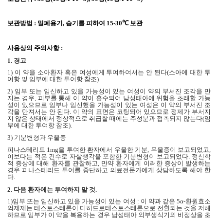
보관방법
:
밀폐용기
,
습기를 피하여
15-30℃
보관
사용상의 주의사항
:
1.
경고
1)
이 약을 소아환자 혹은 여성에게 투여하여서는 안 된다
(
소아에 대한 투
여항 및 임부에 대한 투여항 참조
).
2)
임부 또는 임신하고 있을 가능성이 있는 여성이 약의 부서진 조각을 만
지는 경우
,
피부를 통해 이 약이 흡수되어 남성태아에 위험을 초래할 가능
성이 있으므로 임부나 임신했을 가능성이 있는 여성은 이 약의 부서진 조
각을 만져서는 안 된다
.
이 약의 표면은 코팅되어 있으므로 정제가 부서지
지 않은 상태에서 정상적으로 취급할 때에는 주성분과 접촉되지 않는다
(
임
부에 대한 투여항 참조
).
3)
기분변형과 우울증
피나스테리드
1mg
을 투여한 환자에서 우울한 기분
,
우울증이 보고되었고
,
이보다는 적은 건수로 자살생각을 포함한 기분변형이 보고되었다
.
정신학
적 증상에 대해 환자를 관찰하고
,
만약 환자에게 이러한 증상이 발생하는
경우 피나스테리드 투여를 중단하고 의료전문가에게 상담하도록 해야 한
다
.
2.
다음 환자에는 투여하지 말 것
.
1)
임부 또는 임신하고 있을 가능성이 있는 여성
:
이 약과 같은
5α-
환원효소
억제제는 테스토스테론이 디히드로테스토스테론으로 전환되는 것을 저해
하므로 임부가 이 약을 복용하는 경우 남성태아 외부생식기의 비정상을 초