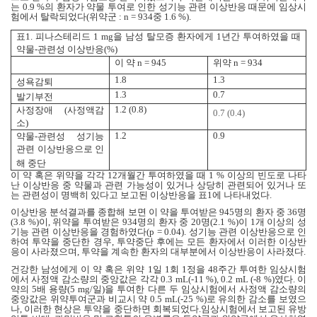
는
0.9 %
의 환자가 약물 투여로 인한 성기능 관련 이상반응 때문에 임상시
험에서 탈락되었다
(
위약군
: n = 934
중
1.6 %).
표
1.
피나스테리드
1 mg
을 남성 탈모증 환자에게
1
년간 투여하였을 때
약물
-
관련성 이상반응
(%)
이 약
n = 945
위약
n = 934
1.8
1.3
성욕감퇴
1.3
0.7
발기부전
1.2 (0.8)
사정장애
(
사정액감
0.7 (0.4)
소
)
1.2
0.9
약물
-
관련성 성기능
관련 이상반응으로 인
해 중단
이 약 혹은 위약을 각각
12
개월간 투여하였을 때
1 %
이상의 빈도로 나타
난 이상반응 중 약물과 관련 가능성이 있거나 상당히 관련되어 있거나 또
는 관련성이 명백히 있다고 보고된 이상반응을 표
1
에 나타내었다
.
이상반응 분석결과를 종합해 보면 이 약을 투여받은
945
명의 환자 중
36
명
(3.8 %)
이
,
위약을 투여받은
934
명의 환자 중
20
명
(2.1 %)
이
1
개 이상의 성
기능 관련 이상반응을 경험하였다
(p = 0.04).
성기능 관련 이상반응으로 인
하여 투약을 중단한 경우
,
투약중단 후에는 모든 환자에서 이러한 이상반
응이 사라졌으며
,
투약을 계속한 환자의 대부분에서 이상반응이 사라졌다
.
건강한 남성에게 이 약 혹은 위약
1
일
1
회
1
정을
48
주간 투여한 임상시험
에서 사정액 감소량의 중앙값은 각각
0.3 mL(-11 %), 0.2 mL (-8 %)
였다
.
이
약의
5
배 용량
(5 mg/
일
)
을 투여한 다른 두 임상시험에서 사정액 감소량의
중앙값은 위약투여군과 비교시 약
0.5 mL(-25 %)
로 유의한 감소를 보였으
나
,
이러한 현상은 투약을 중단하면 회복되었다
.
임상시험에서 보고된 유방