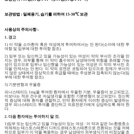
보관방법
:
밀폐용기
,
습기를 피하여
15-30℃
보관
사용상의 주의사항
:
1.
경고
1)
이 약을 소아환자 혹은 여성에게 투여하여서는 안 된다
(
소아에 대한 투
여항 및 임부에 대한 투여항 참조
).
2)
임부 또는 임신하고 있을 가능성이 있는 여성이 약의 부서진 조각을 만
지는 경우
,
피부를 통해 이 약이 흡수되어 남성태아에 위험을 초래할 가능
성이 있으므로 임부나 임신했을 가능성이 있는 여성은 이 약의 부서진 조
각을 만져서는 안 된다
.
이 약의 표면은 코팅되어 있으므로 정제가 부서지
지 않은 상태에서 정상적으로 취급할 때에는 주성분과 접촉되지 않는다
(
임
부에 대한 투여항 참조
).
3)
기분변형과 우울증
피나스테리드
1mg
을 투여한 환자에서 우울한 기분
,
우울증이 보고되었고
,
이보다는 적은 건수로 자살생각을 포함한 기분변형이 보고되었다
.
정신학
적 증상에 대해 환자를 관찰하고
,
만약 환자에게 이러한 증상이 발생하는
경우 피나스테리드 투여를 중단하고 의료전문가에게 상담하도록 해야 한
다
.
2.
다음 환자에는 투여하지 말 것
.
1)
임부 또는 임신하고 있을 가능성이 있는 여성
:
이 약과 같은
5α-
환원효소
억제제는 테스토스테론이 디히드로테스토스테론으로 전환되는 것을 저해
하므로 임부가 이 약을 복용하는 경우 남성태아 외부생식기의 비정상을 초