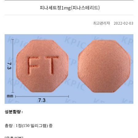
피나세트정1mg(피나스테리드)
최고관리자
2022-02-03
성분함량
:
총량
: 1
정
(150
밀리그램
)
중