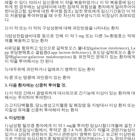
래할 수 있다
.
따라서 임신중에 이 약을 복용하였거나 이 약 복용중에 임신
하게 된 경우에는 남성태아에 대한 잠재적 위험성을 환자에게 알려주어야
한다
(
경고항
,
임부에 대한 투여항 참조
).
암컷 랫트에게 임신기간동안 이 약
의 저용량을 투여하였을 때 수컷 차산자 외부생식기의 비정상이 초래되었
다
.
2)
이 약 또는 이 약의 구성성분에 대해 과민반응을 나타내는 환자
3)
양성전립샘비대증 등으로 인해 이 약
5 mg
또는 다른
5α-
환원효소 억제
제를 복용하고 있는 환자
4)
유당을 함유하고 있으므로 갈락토오스 불내성
(galactose intolerance), La
pp
유당분해효소 결핍증
(Lapp lactose deficiency),
포도당
-
갈락토오스 흡수
장애
(glucose-galactose malabsorption)
등 유전적인 문제가 있는 환자에게
이 약을 투여해서는 안 된다
.
5)
대두유에 과민하거나 알레르기 병력이 있는 환자
6)
콩 또는 땅콩에 과민증이 있는 환자
3.
다음 환자에는 신중히 투여할 것
.
1)
이 약은 간에서 광범위하게 대사되므로 간기능에 이상이 있는 환자에 대
해서는 주의하여 투여한다
.
2)
고지단백혈증
,
당뇨병성고지혈증 및 췌장염 등 지방대사 이상 환자 또는
지질성 유제를 신중히 투여해야 하는 환자
4.
이상반응
1)
남성형 탈모증 환자에게 이 약
1 mg
을 투여한 임상시험
12
개월에 걸친
3
개의 대조임상시험에서
,
투약군 중
1.4 %
의 환자가 약물과 관련가능성이
있거나 상당히 관련되어 있거나 관련성이 명백히 있다고 보고된 이상반응
으로 인하여 임상시험도중 탈락되었으며 투약군에서는
1.2 %,
위약군에서