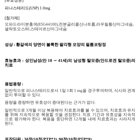
[
유효성분
]
피나스테리드
(USP) 1.0mg
[
첨가제
]
오파드라이분홍색
(85G44100),
전분글리콜산나트륨
,
라우릴황산마그네슘
,
셀락토오스
80,
스테아르산마그네슘
성상
:
황갈색의 양면이 볼록한 팔각형 모양의 필름코팅정
효능효과
:
성인남성
(
만
18 ∼ 41
세
)
의 남성형 탈모증
(
안드로겐 탈모증
)
의
치료
용법용량
:
일반적으로 피나스테리드로서
1
일
1
회
1 mg
을 경구투여하며
,
식사와 관계
없이 투여할 수 있다
.
용량을 증량하면 유효성이 증대된다는 근거가 없다
.
일반적으로
3
개월 이상 복용해야 치료효과를 볼 수 있으며
,
치료효과 유지
를 위해 지속적으로 복용할 것을 권장한다
.
치료 기간과 유효성을 지속적
으로 평가해야 한다
.
복용을 중단하면
12
개월 내에 치료효과는 사라지게
된다
.
포장단위
: 30
정
(10
정
/PTP*3), 90
정
(10
정
/PTP*9)