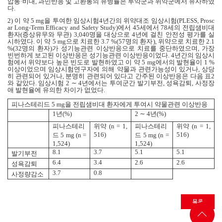
압통
·
비대
,
과민반응 및 고환통의 유병률은 투약군과 위약군에서 유사하였
다
.
2)
이 약
5 mg
을 투여한 임상시험
4
년간의 위약대조 임상시험
(PLESS, Prosc
ar Long-Term Efficacy and Safety Study)
에서
45
세에서
78
세의 전립샘비대
환자
(
증상유무와 무관
) 3,040
명을 대상으로
4
년에 걸친 안전성 평가를 실
시하였다
.
이 약
5 mg
으로 치료한
3.7 %(57
명의 환자
),
위약으로 치료한
2.1
%(32
명의 환자
)
가 성기능관련 이상반응으로 치료를 중단하였으며
,
가장
빈번하게 보고된 이상반응은 성기능관련 이상반응이었다
. 4
년간의 임상시
험에서 위약보다 높은 빈도로 발현하였고 이 약
5 mg
에서의 발현율이
1 %
이상이었으며 임상시험연구자에 의해 약물과 관련가능성이 있거나
,
상당
히 관련되어 있거나
,
분명히 관련되어 있다고 간주된 이상반응은 다음 표
2
와 같았다
.
임상시험
2 ∼ 4
년에서는 투여군간 발기부전
,
성욕감퇴
,
사정장
애 발현율에 유의한 차이가 없었다
.
피나스테리드
5 mg
을 전립샘비대 환자에게 투여시 약물관련 이상반응
1
년
(%)
2 ∼ 4
년
(%)
피나스테리
위약
(n = 1,
피나스테리
위약
(n = 1,
516)
516)
드
5 mg (n =
드
5 mg (n =
1,524)
1,524)
8.1
3.7
5.1
5.1
발기부전
6.4
3.4
2.6
2.6
성욕감퇴
3.7
0.8
사정량감소
목록