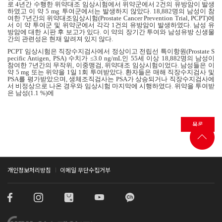
로
4
년간 수행한 위약대조 임상시험에서 위약군에서
2
건의 유방암이 발생
하였고 이 약
5 mg
투여군에서는 발생하지 않았다
. 18,882
명의 남성이 참
여한
7
년간의 위약대조임상시험
(Prostate Cancer Prevention Trial, PCPT)
에
서 이 약 투여군 및 위약군에서 각각
1
건의 유방암이 발생하였다
.
남성 유
방암에 대한 시판 후 보고가 있다
.
이 약의 장기간 투여와 남성유방 신생물
간의 관련성은 현재 알려져 있지 않다
.
PCPT
임상시험은 직장수지검사에서 정상이고 전립선 특이항원
(Prostate S
pecific Antigen, PSA)
수치가
≤3.0 ng/mL
인
55
세 이상
18,882
명의 남성이
참여한
7
년간의 무작위
,
이중맹검
,
위약대조 임상시험이었다
.
남성들은 이
약
5 mg
또는 위약을
1
일
1
회 투여받았다
.
환자들은 매해 직장수지검사 및
PSA
를 평가받았으며
,
생체조직검사는
PSA
가 상승되거나 직장수지검사에
서 비정상으로 나온 경우와 임상시험 마지막에 시행하였다
.
위약을 투여받
은 남성
(1.1 %)
에
목록
개인정보처리방침
이메일 무단수집거부