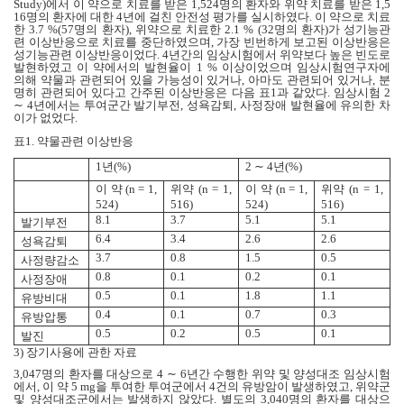
Study)
에서 이 약으로 치료를 받은
1,524
명의 환자와 위약 치료를 받은
1,5
16
명의 환자에 대한
4
년에 걸친 안전성 평가를 실시하였다
.
이 약으로 치료
한
3.7 %(57
명의 환자
),
위약으로 치료한
2.1 % (32
명의 환자
)
가 성기능관
련 이상반응으로 치료를 중단하였으며
,
가장 빈번하게 보고된 이상반응은
성기능관련 이상반응이었다
. 4
년간의 임상시험에서 위약보다 높은 빈도로
발현하였고 이 약에서의 발현율이
1 %
이상이었으며 임상시험연구자에
의해 약물과 관련되어 있을 가능성이 있거나
,
아마도 관련되어 있거나
,
분
명히 관련되어 있다고 간주된 이상반응은 다음 표
1
과 같았다
.
임상시험
2
∼ 4
년에서는 투여군간 발기부전
,
성욕감퇴
,
사정장애 발현율에 유의한 차
이가 없었다
.
표
1.
약물관련 이상반응
1
년
(%)
2 ∼ 4
년
(%)
이 약
(n = 1,
위약
(n = 1,
이 약
(n = 1,
위약
(n = 1,
524)
516)
524)
516)
8.1
3.7
5.1
5.1
발기부전
6.4
3.4
2.6
2.6
성욕감퇴
3.7
0.8
1.5
0.5
사정량감소
0.8
0.1
0.2
0.1
사정장애
0.5
0.1
1.8
1.1
유방비대
0.4
0.1
0.7
0.3
유방압통
0.5
0.2
0.5
0.1
발진
3)
장기사용에 관한 자료
3,047
명의 환자를 대상으로
4 ∼ 6
년간 수행한 위약 및 양성대조 임상시험
에서
,
이 약
5 mg
을 투여한 투여군에서
4
건의 유방암이 발생하였고
,
위약군
및 양성대조군에서는 발생하지 않았다
.
별도의
3,040
명의 환자를 대상으