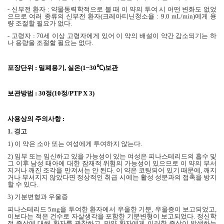
-
신부전 환자
:
약물동력학적으로 볼 때 이 약의 투여 시 어떤 변화도 없었
으므로 여러 종류의 신부전 환자
(
크레아티닌청소율
: 9.0 mL/min)
에게 용
량 조절할 필요가 없다
.
-
고령자
: 70
세 이상 고령자에게 있어 이 약의 배설이 약간 감소되기는 하
나 용량을 조절할 필요는 없다
.
포장단위
:
밀폐용기
,
실온
(1~30℃)
보관
보관방법
: 30
정
(10
정
/PTP X 3)
사용상의 주의사항
:
1.
경고
1)
이 약은 소아 또는 여성에게 투여하지 않는다
.
2)
임부 또는 임신하고 있을 가능성이 있는 여성은 피나스테리드의 흡수 및
그 이후 남성 태아에 대한 잠재적 위험의 가능성이 있으므로 이 약의 부서
지거나 깨진 조각을 만져서는 안 된다
.
이 약은 코팅되어 있기 때문에
,
깨지
거나 부서지지 않았다면 정상적인 취급 시에는 활성 성분과의 접촉을 방지
할 수 있다
.
3)
기분변형과 우울증
피나스테리드
5mg
을 투여한 환자에서 우울한 기분
,
우울증이 보고되었고
,
이보다는 적은 건수로 자살생각을 포함한 기분변형이 보고되었다
.
정신학
적 증상에 대해 환자를 관찰하고
,
만약 환자에게 이러한 증상이 발생하는