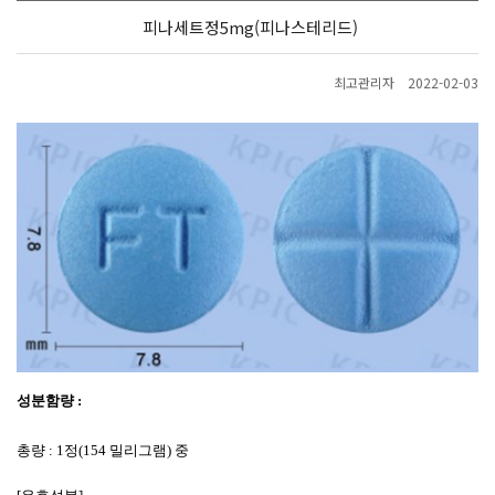
피나세트정5mg(피나스테리드)
최고관리자
2022-02-03
성분함량
:
총량
: 1
정
(154
밀리그램
)
중