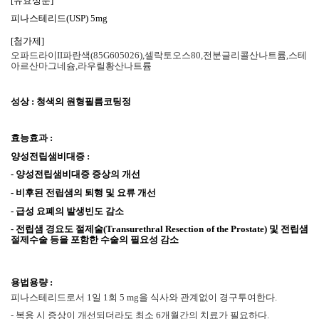
[
유효성분
]
피나스테리드
(USP) 5mg
[
첨가제
]
오파드라이
II
파란색
(85G605026),
셀락토오스
80,
전분글리콜산나트륨
,
스테
아르산마그네슘
,
라우릴황산나트륨
성상
:
청색의 원형필름코팅정
효능효과
:
양성전립샘비대증
:
-
양성전립샘비대증 증상의 개선
-
비후된 전립샘의 퇴행 및 요류 개선
-
급성 요폐의 발생빈도 감소
-
전립샘 경요도 절제술
(Transurethral Resection of the Prostate)
및 전립샘
절제수술 등을 포함한 수술의 필요성 감소
용법용량
:
피나스테리드로서
1
일
1
회
5 mg
을 식사와 관계없이 경구투여한다
.
-
복용 시 증상이 개선되더라도 최소
6
개월간의 치료가 필요하다
.