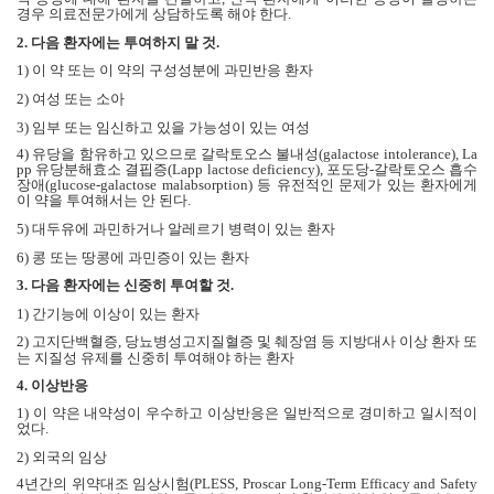
경우 의료전문가에게 상담하도록 해야 한다
.
2.
다음 환자에는 투여하지 말 것
.
1)
이 약 또는 이 약의 구성성분에 과민반응 환자
2)
여성 또는 소아
3)
임부 또는 임신하고 있을 가능성이 있는 여성
4)
유당을 함유하고 있으므로 갈락토오스 불내성
(galactose intolerance), La
pp
유당분해효소 결핍증
(Lapp lactose deficiency),
포도당
-
갈락토오스 흡수
장애
(glucose-galactose malabsorption)
등 유전적인 문제가 있는 환자에게
이 약을 투여해서는 안 된다
.
5)
대두유에 과민하거나 알레르기 병력이 있는 환자
6)
콩 또는 땅콩에 과민증이 있는 환자
3.
다음 환자에는 신중히 투여할 것
.
1)
간기능에 이상이 있는 환자
2)
고지단백혈증
,
당뇨병성고지질혈증 및 췌장염 등 지방대사 이상 환자 또
는 지질성 유제를 신중히 투여해야 하는 환자
4.
이상반응
1)
이 약은 내약성이 우수하고 이상반응은 일반적으로 경미하고 일시적이
었다
.
2)
외국의 임상
4
년간의 위약대조 임상시험
(PLESS, Proscar Long
‐
Term Efficacy and Safety