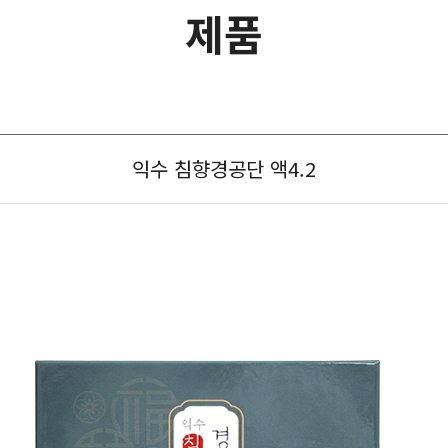
제품
익수 침향경공단 액4.2