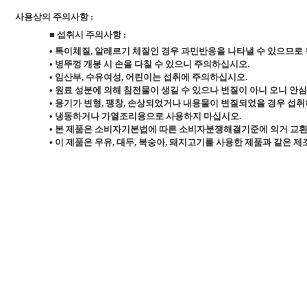
사용상의 주의사항 :
■
섭취시 주의사항
:
•
특이체질
,
알레르기 체질인 경우 과민반응을 나타낼 수 있으므로 
•
병뚜껑 개봉 시 손을 다칠 수 있으니 주의하십시오
.
•
임산부
,
수유여성
,
어린이는 섭취에 주의하십시오
.
•
원료 성분에 의해 침전물이 생길 수 있으나 변질이 아니 오니 안
•
용기가 변형
,
팽창
,
손상되었거나 내용물이 변질되었을 경우 섭취
•
냉동하거나 가열조리용으로 사용하지 마십시오
.
•
본 제품은 소비자기본법에 따른 소비자분쟁해결기준에 의거 교환 
•
이 제품은 우유
,
대두
,
복숭아
,
돼지고기를 사용한 제품과 같은 