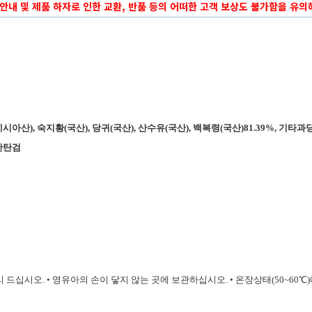
 안내 및 제품 하자로 인한 교환, 반품 등의 어떠한 고객 보상도 불가함을 유
네시아산
),
숙지황
(
국산
)
​,
당귀
(
국산
),
산수유
(
국산
)
,
백복령
(
국산
)81.39%,
기타과
잔탄검
드십시오. • 영유아의 손이 닿지 않는 곳에 보관하십시오. • 온장상태(50~60℃