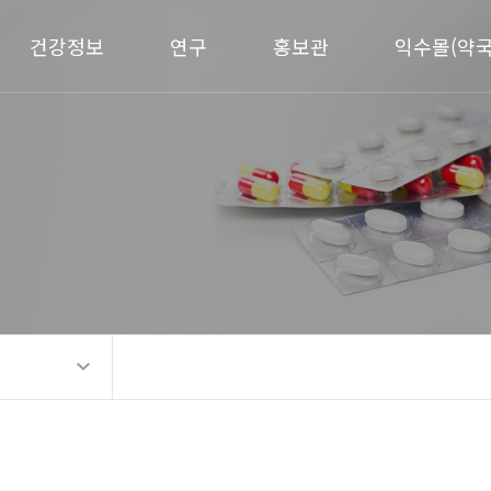
건강정보
연구
홍보관
익수몰(약국