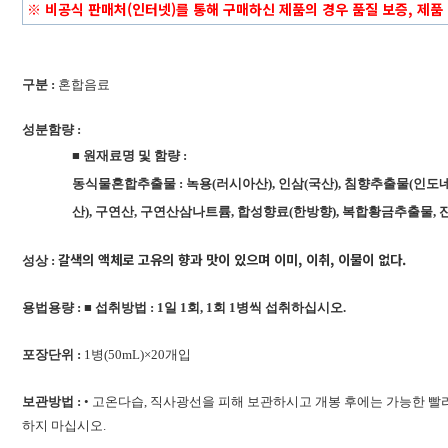
※ 비공식 판매처(인터넷)를 통해 구매하신 제품의 경우 품질 보증, 제품
구분 :
혼합음료
성분함량 :
■
원재료명 및 함량
:
동식물혼합추출물
:
녹용
(
러시아산
),
인삼
(
국산
),
침향추출물
(
인도
산
),
구연산
,
구연산삼나트륨
,
합성향료
(
한방향
),
복합황금추출물
,
갈색의 액체로 고유의 향과 맛이 있으며 이미, 이취, 이물이 없다.
성상 :
용법용량 :
■
섭취방법
: 1
일
1
회
, 1
회
1병
씩 섭취하십시오
.
포장단위 :
1병(50mL)×20개입
보관방법 :
• 고온다습, 직사광선을 피해 보관하시고 개봉 후에는 가능한 빨리 
하지 마십시오.