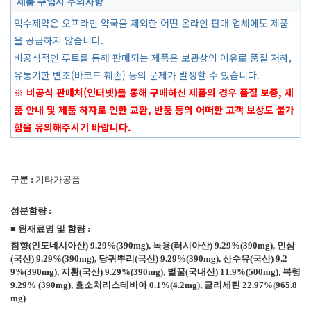
제품 구입시 주의사항
익수제약은 오프라인 약국을 제외한 어떤 온라인 판매 업체에도 제품
을 공급하지 않습니다.
비공식적인 루트를 통해 판매되는 제품은 보관상의 이유로 품질 저하,
유통기한 변조(바코드 훼손) 등의 문제가 발생할 수 있습니다.
※ 비공식 판매처(인터넷)를 통해 구매하신 제품의 경우 품질 보증, 제
품 안내 및 제품 하자로 인한 교환, 반품 등의 어떠한 고객 보상도 불가
함을 유의해주시기 바랍니다.
구분 :
기타가공품
성분함량 :
■
원재료명 및 함량
:
침향(인도네시아산) 9
.29%(390mg),
녹용
(러시아산
) 9.29%(390mg),
인삼
(
국산
) 9.29%(390mg),
​
당귀뿌리
(
국산
) 9.29%(390mg),
산수유
(
국산
) 9.2
9%(390mg),
지황
(
국산
) 9.29%(390mg),
벌꿀
(
국내산
) 11.9%(500mg), 복령
9.29% (390mg),
효소처리스테비아
0.1%(4.2mg),
글리세린
22.97%(965.8
mg)