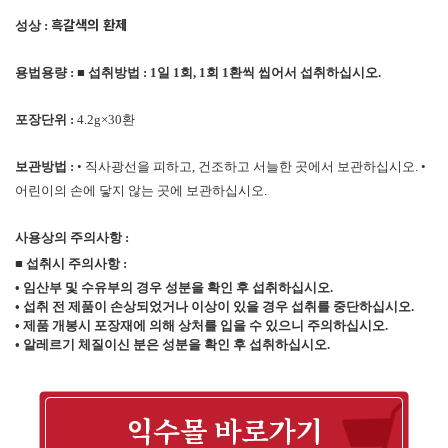
흑갈색의 환제
성상 :
용법용량 :
■
섭취방법
: 1
일
1
회
, 1
회
1
환씩 씹어서 섭취하십시오
.
포장단위 :
4.2g×30환
보관방법 :
• 직사광선을 피하고, 건조하고 서늘한 곳에서 보관하십시오. •
어린이의 손에 닿지 않는 곳에 보관하십시오.
사용상의 주의사항 :
■
섭취시 주의사항
:
•
임산부 및 수유부의 경우 성분을 확인 후 섭취하십시오
.
•
섭취 전 제품이 손상되었거나 이상이 있을 경우 섭취를 중단하십시오
.
•
제품 개봉시 포장재에 의해 상처를 입을 수 있으니 주의하십시오
.
•
알레르기 체질이신 분은 성분을 확인 후 섭취하십시오
.