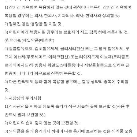
1)
장기간 계속하여 복용하지 않는 것이 원칙이나 부득이 장기간 계속하여
복용할 경우에는 의사
,
한의사
,
치과의사
,
약사
,
한약사와 상의할 것
.
2)
정해진 용법
·
용량을 잘 지킬 것
.
3)
어린이에게 복용시킬 경우에는 보호자의 지도
·
감독 하에 복용시킬 것
.
(
청역과립
(
제일약품
)
에 한함
)
4)
칼륨함유제제
,
감초함유제제
,
글리시리진산 또는 그 염류 함유제제
,
루
프계 이뇨제
(
푸로세미드
,
에타크린산
)
또는 티아지드계 이뇨제
(
트리클로
르메티아지드
)
와 병용시 위알도스테론증이나 저칼륨혈증으로 인하여 근
병증이 나타나기 쉬우므로 신중히 복용할 것
.
5)
다른 한약제제 등과 함께 복용할 경우에는 함유 생약의 중복에 주의할
것
.
5.
저장상의 주의사항
1)
직사광선을 피하고 되도록 습기가 적은 서늘한 곳에 보관할 것
(
사용 후
반드시 밀폐 보관할 것
.).
2)
어린이의 손이 닿지 않는 곳에 보관할 것
.
3)
의약품을 원래 용기에서 꺼내어 다른 용기에 보관하는 것은 의약품 오용