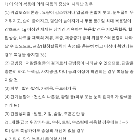
1)
이 약의 복용에 의해 다음의 증상이 나타난 경우
(1)
위알도스테론증
:
요량이 감소하거나 얼굴과 손발이 붓고
,
눈꺼풀이 무
거워지고
,
손이 굳어지고
,
혈압이 높아지거나 두통 등
(1
일 최대 복용량이
감초로서
1g
이상인 제제는 장기간 계속하여 복용할 경우 저칼륨혈증
,
혈
압상승
,
나트륨 체액의 저류
,
부종
,
체중증가 등의 위알도스테론증이 나타
날 수 있으므로
,
관찰
(
혈청칼륨치의 측정
)
을 충분히 하고 이상이 확인되는
경우 복용을 중지할 것
.)
(2)
근병증
:
저칼륨혈증의 결과로서 근병증이 나타날 수 있으므로
,
관찰을
충분히 하고 무력감
,
사지경련
,
마비 등의 이상이 확인되는 경우 복용을 중
지할 것
.
(3)
피부
:
발진
·
발적
,
가려움
,
두드러기 등
(4)
간기능장애
:
전신의 나른함
,
황달 등
(
피부 또는 눈의 흰자위가 황색을
띄게 됨
)
(5)
간질성폐렴
:
발열
,
기침
,
숨참
,
호흡곤란 등
2) 1
개월
(
급성 위장카타르
,
숙취
,
트림
,
속쓰림에 복용할 경우에는
5
～
6
회
)
정도 복용하여도 증상의 개선이 없을 경우
4.
기타 이 약의 복용시 주의할 사항