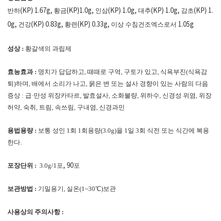
(KP) 1.67g,
(KP)1.0g,
(KP) 1.0g,
(KP) 1.0g,
(KP) 1.
반하
황금
인삼
대추
감초
0g,
(KP) 0.83g,
(KP) 0.33g,
1.05g
건강
황련
이상 수침건조엑스로서
성상 :
황갈색의 과립제
효능효과 :
명치가 답답하고, 때때로 구역, 구토가 있고, 식욕부진(식욕감
퇴)하며, 배에서 소리가 나고, 묽은 변 또는 설사 경향이 있는 사람의 다음
증상 : 급·만성 위장카타르, 발효설사, 소화불량, 위하수, 신경성 위염, 위장
허약, 숙취, 트림, 속쓰림, 구내염, 신경과민
용법용량 :
보통 성인
1
회
1
회용량
(3.0g)
을
1
일
3
회 식전 또는 식간에 복용
한다
.
, 90
포장단위 :
3.0g/1
포
포
보관방법 :
기밀용기, 실온(1~30℃)보관
사용상의 주의사항 :