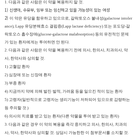
1.
다음과 같은 사람은 이 약을 복용하지 말 것
.
1) 신생아, 수유부, 임부 또는 임신하고 있을 가능성이 있는 여성
2)
이 약은 유당을 함유하고 있으므로
,
갈락토오스 불내성
(galactose intoler
ance), Lapp
유당분해효소 결핍증
(Lapp lactase deficiency)
또는 포도당
-
갈
락토오스 흡수장애
(glucose-galactose malabsorption)
등의 유전적인 문제
가
있는 환자에게는 투여하면 안 된다.
2.
다음과 같은 사람은 이 약을 복용하기 전에 의사
,
한의사
,
치과의사
,
약
사
,
한약사와 상의할 것
.
1)
고혈압 환자
2)
심장애 또는 신장애 환자
3)
부종 환자
4)
지금까지 약에 의해 발진
·
발적
,
가려움 등을 일으킨 적이 있는 환자
5)
고령자
(
일반적으로 고령자는 생리기능이 저하되어 있으므로 감량하는
등 주의할 것
.)
6)
의사의 치료를 받고 있는 환자
(
다른 약물을 투여 받고 있는 환자
)
3.
다음과 같은 경우 이 약의 복용을 즉각 중지하고 의사
,
한의사
,
치과의
사
,
약사
,
한약사와 상의할 것
.
상담시 가능한한 이 첨부문서를 소지할 것
.