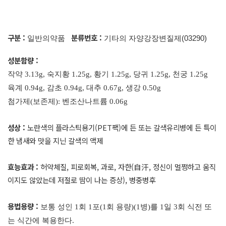
구분 :
분류번호 :
일반의약품
기타의 자양강장변질제(03290)
성분함량 :
작약
3.13g,
숙지황
1.25g,
황기
1.25g,
당귀
1.25g,
천궁
1.25g
육계
0.94g,
감초
0.94g,
대추
0.67g,
생강
0.50g
첨가제
(
보존제
):
벤조산나트륨
0.06g
성상 :
노란색의 플라스틱용기(PET팩)에 든 또는 갈색유리병에 든 특이
한 냄새와 맛을 지닌 갈색의 액제
효능효과 :
허약체질, 피로회복, 과로, 자한(自汗, 정신이 멀쩡하고 움직
이지도 않았는데 저절로 땀이 나는 증상), 병중병후
용법용량 :
보통 성인
1
회
1
포
(1
회 용량
)(1
병
)
를
1
일
3
회 식전 또
는 식간에 복용한다
.