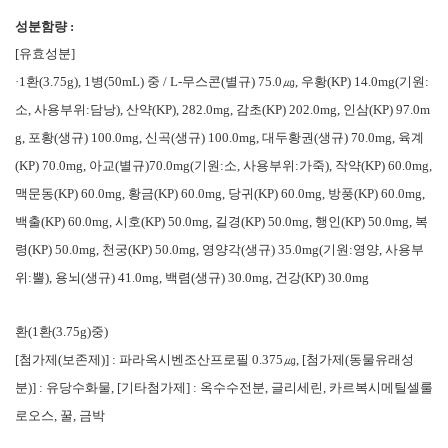
성분함량 :
[유효성분]
·1환(3.75g), 1병(50mL) 중 / L-무스콘(별규) 75.0㎍, 우황(KP) 14.0mg(기원:
소, 사용부위:담낭), 산약(KP), 282.0mg, 감초(KP) 202.0mg, 인삼(KP) 97.0m
g, 포황(생규) 100.0mg, 신곡(생규) 100.0mg, 대두황권(생규) 70.0mg, 육계
(KP) 70.0mg, 아교(별규)70.0mg(기원:소, 사용부위:가죽), 작약(KP) 60.0mg,
맥문동(KP) 60.0mg, 황금(KP) 60.0mg, 당귀(KP) 60.0mg, 방풍(KP) 60.0mg,
백출(KP) 60.0mg, 시호(KP) 50.0mg, 길경(KP) 50.0mg, 행인(KP) 50.0mg, 복
령(KP) 50.0mg, 천궁(KP) 50.0mg, 영양각(생규) 35.0mg(기원:영양, 사용부
위:뿔), 용뇌(생규) 41.0mg, 백렴(생규) 30.0mg, 건강(KP) 30.0mg
환(1환(3.75g)중)
[첨가제(보존제)] : 파라옥시벤조산프로필 0.375
㎍, [첨가제(동물유래성
분)] : 유당수화물, [기타첨가제] : 옥수수전분, 글리세린, 카르복시메틸셀룰
로오스, 꿀, 금박