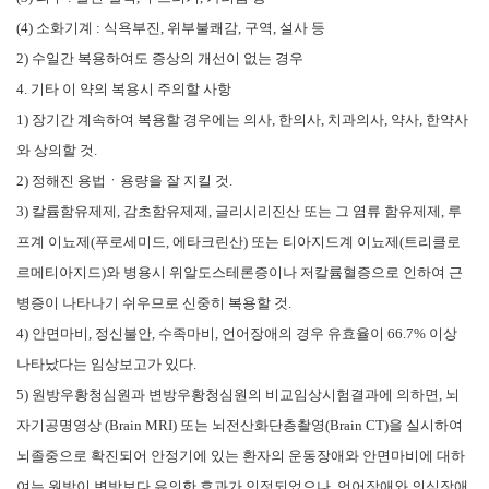
(4)
소화기계
:
식욕부진
,
위부불쾌감
,
구역
,
설사 등
2)
수일간 복용하여도 증상의 개선이 없는 경우
4.
기타 이 약의 복용시 주의할 사항
1)
장기간 계속하여 복용할 경우에는 의사
,
한의사
,
치과의사
,
약사
,
한약사
와 상의할 것
.
2)
정해진 용법ㆍ용량을 잘 지킬 것
.
3)
칼륨함유제제
,
감초함유제제
,
글리시리진산 또는 그 염류 함유제제
,
루
프계 이뇨제
(
푸로세미드
,
에타크린산
)
또는 티아지드계 이뇨제
(
트리클로
르메티아지드
)
와 병용시 위알도스테론증이나 저칼륨혈증으로 인하여 근
병증이 나타나기 쉬우므로 신중히 복용할 것
.
4)
안면마비
,
정신불안
,
수족마비
,
언어장애의 경우 유효율이
66.7%
이상
나타났다는 임상보고가 있다
.
5)
원방우황청심원과 변방우황청심원의 비교임상시험결과에 의하면
,
뇌
자기공명영상
(Brain MRI)
또는 뇌전산화단층촬영
(Brain CT)
을 실시하여
뇌졸중으로 확진되어 안정기에 있는 환자의 운동장애와 안면마비에 대하
여는 원방이 변방보다 유의한 효과가 인정되었으나
,
언어장애와 의식장애