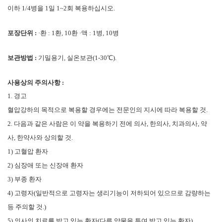
이하 1/4병을 1일 1~2회 복용하십시오.
포장단위 :
·환 : 1환, 10환 ·액 : 1병, 10병
보관방법 :
기밀용기, 실온보관(1-30℃).
사용상의 주의사항 :
1.
경고
혈압강하의 목적으로 복용할 경우에는 전문인의 지시에 따라 복용할 것
.
2.
다음과 같은 사람은 이 약을 복용하기 전에 의사
,
한의사
,
치과의사
,
약
사
,
한약사와 상의할 것
.
1)
고혈압 환자
2)
심장애 또는 신장애 환자
3)
부종 환자
4)
고령자
(
일반적으로 고령자는 생리기능이 저하되어 있으므로 감량하는
등 주의할 것
.)
5)
의사의 치료를 받고 있는 환자
(
다른 약물을 투여 받고 있는 환자
)