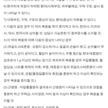
6)
현저하게 위장이 허약한 환자
(
식욕부진
,
위부불쾌감
,
구역 구토
,
설사 등
이 나타날 수 있다
.)
7)
식욕부진
,
구역
,
구토의 증상이 있는 환자
(
증상이 악화될 수 있다
.)
3.
다음과 같은 경우 이 약의 복용을 즉각 중지하고 의사
,
한의사
,
치과의
사
,
약사
,
한약사와 상의할 것
.
상담시 가능한한 이 첨부문서를 소지할 것
.
1)
이 약의 복용에 의해 다음의 증상이 나타난 경우
(1)
위알도스테론증
:
요량이 감소하거나
,
얼굴과 손발이 붓고
,
눈꺼풀이 무
거워지고
,
손이 굳어지고
,
혈압이 높아지거나
,
두통 등
(1
일 최대 배합량이
감초로서
1 g
이상인 제제는 장기간 계속하여 복용할 경우 저칼륨혈증
,
혈
압상승
,
나트륨 체액의 저류
,
부종
,
체중증가 등의 위알도스테론증이 나타
날 수 있으므로
,
관찰
(
혈청칼륨치의 측정
)
을 충분히 하고 이상이 확인되는
경우 복용을 중지할 것
.)
(2)
근병증
:
저칼륨혈증의 결과로서 근병증이 나타날 수 있으므로 관찰을
충분히 하고 무력감
,
사지경련
,
마비 등의 이상이 확인되는 경우 복용을 중
지할 것
(3)
피부
:
발진
·
발적
,
두드러기
,
가려움 등