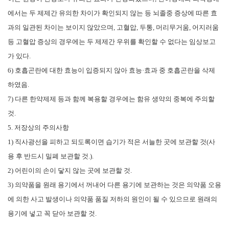
에서는 두 제제간 유의한 차이가 확인되지 않는 등 뇌졸중 증상에 따른 효
과의 일관된 차이는 보이지 않았으며
,
고혈압
,
두통
,
머리무거움
,
어지러움
등 고혈압 증상의 경우에는 두 제제간 우위를 확인할 수 없다는 임상보고
가 있다
.
6)
호흡곤란에 대한 효능이 입증되지 않아 효능
·
효과 중 호흡곤란을 삭제
하였음
.
7)
다른 한약제제 등과 함께 복용할 경우에는 함유 생약의 중복에 주의할
것
.
5.
저장상의 주의사항
1)
직사광선을 피하고 되도록이면 습기가 적은 서늘한 곳에 보관할 것
(
사
용 후 반드시 밀폐 보관할 것
.).
2)
어린이의 손이 닿지 않는 곳에 보관할 것
.
3)
의약품을 원래 용기에서 꺼내어 다른 용기에 보관하는 것은 의약품 오용
에 의한 사고 발생이나 의약품 품질 저하의 원인이 될 수 있으므로 원래의
용기에 넣고 꼭 닫아 보관할 것
.