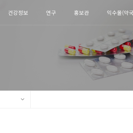
건강정보
연구
홍보관
익수몰(약국