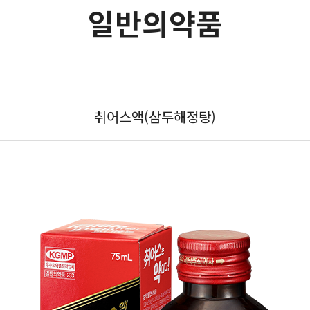
일반의약품
취어스액(삼두해정탕)