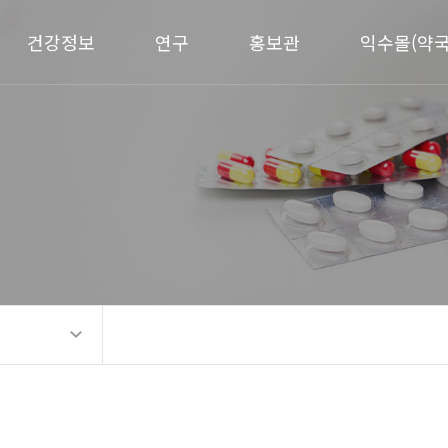
건강정보
연구
홍보관
익수몰(약국