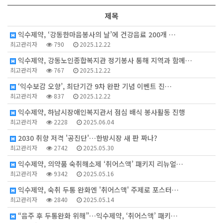
제목
익수제약, ‘강동한마음봉사의 날’에 건강음료 200개 …
최고관리자
790
2025.12.22
익수제약, 강동노인종합복지관 정기봉사 통해 지역과 함께…
최고관리자
767
2025.12.22
‘익수보감 오향’, 최단기간 9차 완판 기념 이벤트 진…
최고관리자
837
2025.12.22
익수제약, 하남시장애인복지관서 점심 배식 봉사활동 진행
최고관리자
2228
2025.06.04
2030 취향 저격 '공진단'…한방시장 새 판 짜나?
최고관리자
2742
2025.05.30
익수제약, 의약품 숙취해소제 ‘취어스액’ 패키지 리뉴얼…
최고관리자
9342
2025.05.16
익수제약, 숙취 두통 완화엔 '취어스액' 주제로 포스터…
최고관리자
2840
2025.05.14
“음주 후 두통완화 위해”…익수제약, ‘취어스액’ 패키…