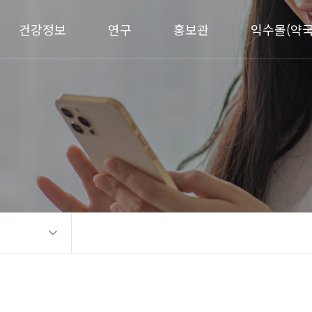
건강정보
연구
홍보관
익수몰(약국