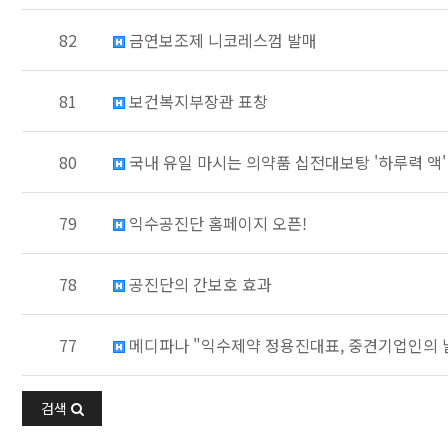
82
금연보조제 니코레스껌 발매
81
보건복지부장관 표창
80
국내 유일 마시는 의약품 십전대보탕 '하루력 액'
79
익수공진단 홈페이지 오픈!
78
공진단의 간보호 효과
77
메디파나 "익수제약 정용진대표, 중견기업인의 
검색