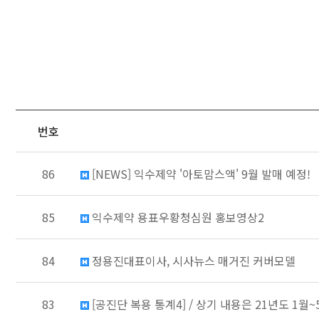
번호
86
[NEWS] 익수제약 '아토맘스액' 9월 발매 예정!
85
익수제약 용표우황청심원 홍보영상2
84
정용진대표이사, 시사뉴스 매거진 커버모델
83
[공진단 복용 통계4] / 상기 내용은 21년도 1