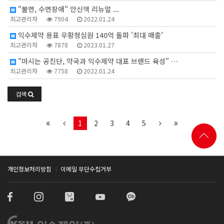
"불면, 수면장애" 안신액 리뉴얼 ...
최고관리자
7904
2022.01.24
익수제약 용표 우황청심원 140억 돌파 '최대 매출'
최고관리자
7878
2023.01.27
"마시는 공진단, 약국과 익수제약 대표 브랜드 육성" …
최고관리자
7758
2022.01.24
검색
1
2
3
4
5
개인정보처리방침
이메일 무단수집거부