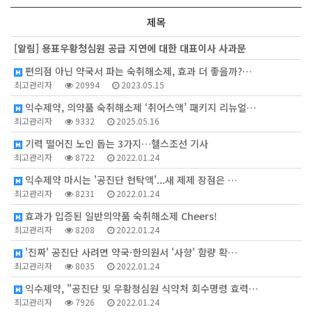
제목
[알림]
용표우황청심원 공급 지연에 대한 대표이사 사과문
편의점 아닌 약국서 파는 숙취해소제, 효과 더 좋을까?…
최고관리자
20994
2023.05.15
익수제약, 의약품 숙취해소제 ‘취어스액’ 패키지 리뉴얼…
최고관리자
9332
2025.05.16
기력 떨어진 노인 돕는 3가지…헬스조선 기사
최고관리자
8722
2022.01.24
익수제약 마시는 '공진단 현탁액'...새 제제 장점은 …
최고관리자
8231
2022.01.24
효과가 입증된 일반의약품 숙취해소제 Cheers!
최고관리자
8208
2022.01.24
'진짜' 공진단 사려면 약국·한의원서 '사향' 함량 확…
최고관리자
8035
2022.01.24
익수제약, "공진단 및 우황청심원 식약처 회수명령 효력…
최고관리자
7926
2022.01.24