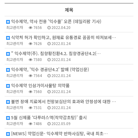
제목
익수제약, 약사 전용 '익수몰' 오픈 (데일리팜 기사)
최고관리자
7656
2022.04.20
식약처 허가 확인하고, 원재료 유통경로 꼼꼼히 따져보세…
최고관리자
7626
2022.01.24
" 익수제약(주). 침향황진환4.2. 침향경공단4.2(…
최고관리자
7580
2022.01.24
익수제약, '익수 경공단4.2' 발매 (약업신문)
최고관리자
7564
2022.01.24
익수제약 인삼가미사물탕 의약품
최고관리자
7560
2022.01.24
불면 장애 치료에서 천왕보심단의 효과와 안정성에 대한 …
최고관리자
7531
2022.01.24
5월 신제품 ‘다푸러스액(작약감초탕)’ 출시
최고관리자
7486
2022.05.09
[NEWS] 약업신문- 익수제약 반하사심탕, 국내 최초…