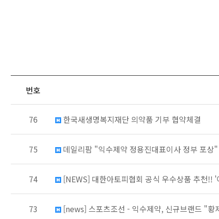
번호
76
한국새생명복지재단 의약품 기부 협약체결
75
데일리팜 "익수제약 정용진대표이사 정부 포상"
74
[NEWS] 대한아토피협회 공식 우수상품 추천!! '
73
[news] 스포츠조선 - 익수제약, 신규브랜드 "