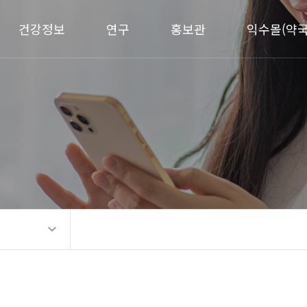
건강정보
연구
홍보관
익수몰(약국