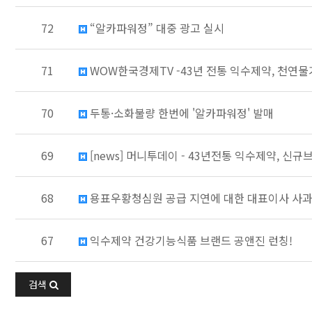
72
“알카파워정” 대중 광고 실시
71
WOW한국경제TV -43년 전통 익수제약, 천연
70
두통·소화불량 한번에 '알카파워정' 발매
69
[news] 머니투데이 - 43년전통 익수제약, 신
68
용표우황청심원 공급 지연에 대한 대표이사 사
67
익수제약 건강기능식품 브랜드 공앤진 런칭!
검색