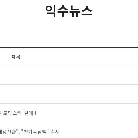
익수뉴스
제목
아토맘스액' 발매!!
황제용진환", "천기녹삼액" 출시