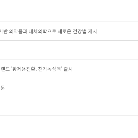
물기반 의약품과 대체의학으로 새로운 건강법 제시
규브랜드 '황제용진환, 천기녹삼액' 출시
과문