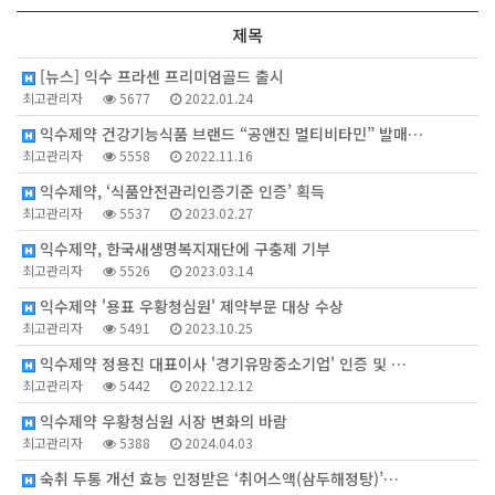
제목
[뉴스] 익수 프라센 프리미엄골드 출시
최고관리자
5677
2022.01.24
익수제약 건강기능식품 브랜드 “공앤진 멀티비타민” 발매…
최고관리자
5558
2022.11.16
익수제약, ‘식품안전관리인증기준 인증’ 획득
최고관리자
5537
2023.02.27
익수제약, 한국새생명복지재단에 구충제 기부
최고관리자
5526
2023.03.14
익수제약 '용표 우황청심원' 제약부문 대상 수상
최고관리자
5491
2023.10.25
익수제약 정용진 대표이사 '경기유망중소기업' 인증 및 …
최고관리자
5442
2022.12.12
익수제약 우황청심원 시장 변화의 바람
최고관리자
5388
2024.04.03
숙취 두통 개선 효능 인정받은 ‘취어스액(삼두해정탕)’…