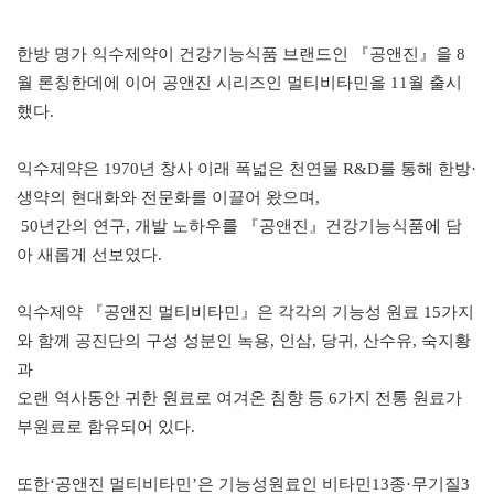
한방 명가 익수제약
이 건강기능식품 브랜드인
『
공앤진
』
을
8
월 론칭한데에 이어 공앤진 시리즈인 멀티비타민을
11
월 출시
했다
.
익수제약은
1970
년 창사 이래 폭넓은 천연물
R&D
를 통해 한방
·
생약의 현대화와 전문화를
이끌어 왔으며
,
50
년간의 연구
,
개발 노하우를
『
공앤진
』
건강기능식품에 담
아 새롭게 선보였다
.
익수제약
『
공앤진 멀티비타민
』
은 각각의 기능성 원료
15
가지
와 함께 공진단의
구성 성분인 녹용
,
인삼
,
당귀
,
산수유
,
숙지황
과
오랜 역사동안 귀한 원료로 여겨온 침향 등
6
가지 전통 원료가
부원료로 함유되어 있다
.
또한
‘
공앤진 멀티비타민
’
은 기능성원료인 비타민
13
종
·
무기질
3