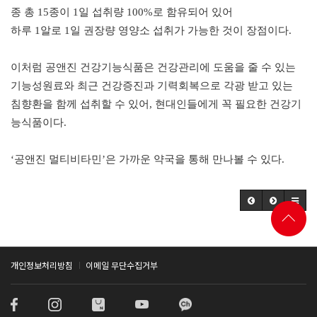
종 총
15
종이
1
일 섭취량
100%
로 함유되어 있어
하루
1
알로
1
일 권장량 영양소 섭취가 가능한 것이 장점이다
.
이처럼 공앤진 건강기능식품은 건강관리에 도움을 줄 수 있는
기능성원료와 최근 건강증진과 기력회복으로 각광 받고 있는
침향환을 함께 섭취할 수 있어
,
현대인들에게 꼭 필요한 건강기
능식품이다
.
‘
공앤진 멀티비타민
’
은 가까운 약국을 통해 만나볼 수 있다
.
개인정보처리방침
이메일 무단수집거부