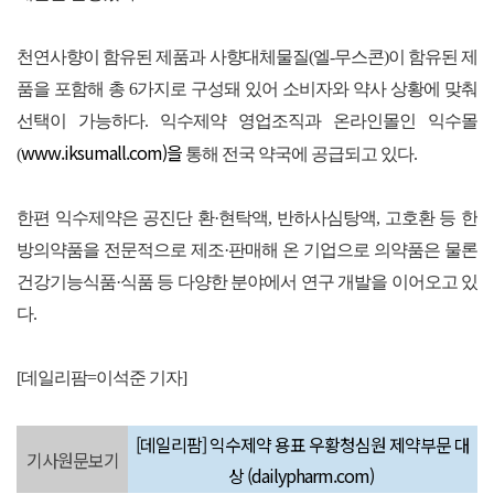
천연사향이 함유된 제품과 사향대체물질(엘-무스콘)이 함유된 제
품을 포함해 총 6가지로 구성돼 있어 소비자와 약사 상황에 맞춰
선택이 가능하다. 익수제약 영업조직과 온라인몰인 익수몰
www.iksumall.com)을
(
통해 전국 약국에 공급되고 있다.
한편 익수제약은 공진단 환·현탁액, 반하사심탕액, 고호환 등 한
방의약품을 전문적으로 제조·판매해 온 기업으로 의약품은 물론
건강기능식품·식품 등 다양한 분야에서 연구 개발을 이어오고 있
다.
[데일리팜=이석준 기자]
[데일리팜] 익수제약 용표 우황청심원 제약부문 대
기사원문보기
상 (dailypharm.com)