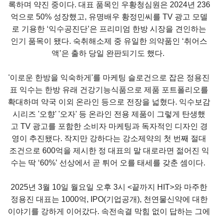
록하며 약진 중이다. 대표 품목인 우황청심원은 2024년 236
억으로 50% 성장했고, 유명배우 황정민씨를 TV 광고 모델
로 기용한 ‘익수공진단’은 프리미엄 한방 시장을 견인하는
인기 품목이 됐다. 숙취해소제 중 유일한 의약품인 ‘취어스
액’은 출하 당일 완판되기도 했다.
'이로운 한방을 익숙하게'를 마케팅 슬로건으로 잡은 정용진
표 익수는 한방 유래 건강기능식품으로 제품 포트폴리오를
확대하며 약국 이외 온라인 등으로 전장을 넓혔다. 익수보감
시리즈 '오향' '오자' 등 온라인 전용 제품이 그렇게 탄생했
고 TV 광고를 포함한 소비자 마케팅과 독자적인 디자인 경
영이 추진됐다. 작지만 강하다는 강소제약의 첫 번째 절대
조건으로 600억을 제시한 정 대표의 말 대로라면 젊어진 익
수는 딱 ‘60%’ 선상에서 곧 튀어 오를 태세를 갖춘 셈이다.
2025년 3월 10일 월요일 오후 3시 <끝까지 HIT>와 마주한
정용진 대표는 1000억, IPO(기업공개), 천연물신약에 대한
이야기를 강하게 이어갔다. 속전속결 막힘 없이 답하는 그에