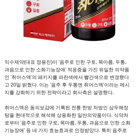
익수제약(대표 정용진)이 '음주로 인한 구토, 목마름, 두통,
과음으로 인한 소화기능장애' 적응증을 가진 유일한 의약품
인 '취어스액'의 패키지를 파란색에서 빨간색으로 변경했다
고 20일 밝혔다. 이는 '음주 후 두통엔 취어스액'이라는 메시
지를 강화하기 위한 전략이라고 회사측은 설명했다.
취어스액은 동의보감에 기록된 전통 한방 처방인 삼두해정
탕을 현대적으로 해석해 상용화한 일반의약품이다. 식약처
로부터 '음주로 인한 구토, 목마름, 두통, 과음으로 인한 소화
기능장애' 등 네 가지 효능효과로 인정받았다. 특히 음주로