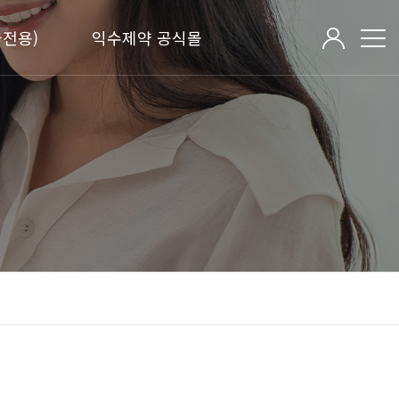
전용)
익수제약 공식몰