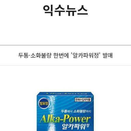
익수뉴스
두통·소화불량 한번에 '알카파워정' 발매