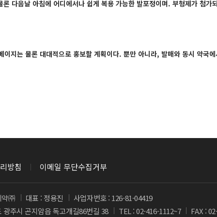
는 물론 다음날 아침에 어디에서나 쉽게 복용 가능한 발포정이며. 부형제가 첨가
이지는 물론 대대적으로 홍보할 계획이다. 뿐만 아니라, 발매와 동시 약국에서
리방침
이메일 무단수집거부
제약㈜
대표 : 정용진
사업자번호 : 126-81-04419
도 광주시 곤지암읍 독고개길86번길 38
TEL : 02-416-1112~7
FAX : 02