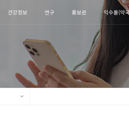
건강정보
연구
홍보관
익수몰(약국