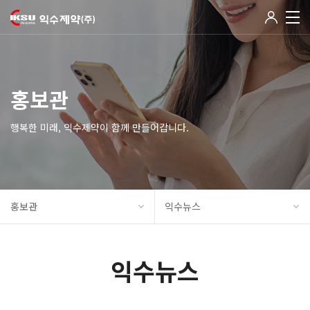
홍보관
행복한 미래, 익수제약이 함께 만들어갑니다.
홍보관
익수뉴스
익수뉴스