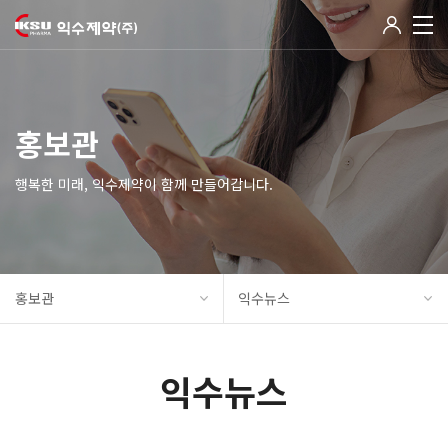
홍보관
행복한 미래, 익수제약이 함께 만들어갑니다.
홍보관
익수뉴스
익수뉴스