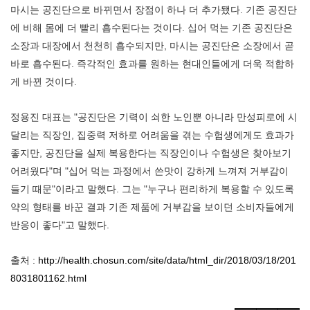
마시는 공진단으로 바뀌면서 장점이 하나 더 추가됐다. 기존 공진단
에 비해 몸에 더 빨리 흡수된다는 것이다. 십어 먹는 기존 공진단은
소장과 대장에서 천천히 흡수되지만, 마시는 공진단은 소장에서 곧
바로 흡수된다. 즉각적인 효과를 원하는 현대인들에게 더욱 적합하
게 바뀐 것이다.
정용진 대표는 "공진단은 기력이 쇠한 노인뿐 아니라 만성피로에 시
달리는 직장인, 집중력 저하로 어려움을 겪는 수험생에게도 효과가
좋지만, 공진단을 실제 복용한다는 직장인이나 수험생은 찾아보기
어려웠다"며 "십어 먹는 과정에서 쓴맛이 강하게 느껴져 거부감이
들기 때문"이라고 말했다. 그는 "누구나 편리하게 복용할 수 있도록
약의 형태를 바꾼 결과 기존 제품에 거부감을 보이던 소비자들에게
반응이 좋다"고 말했다.
출처 :
http://health.chosun.com/site/data/html_dir/2018/03/18/201
8031801162.html