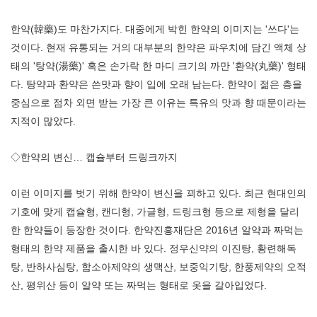
한약(韓藥)도 마찬가지다. 대중에게 박힌 한약의 이미지는 '쓰다'는
것이다. 현재 유통되는 거의 대부분의 한약은 파우치에 담긴 액체 상
태의 '탕약(湯藥)' 혹은 손가락 한 마디 크기의 까만 '환약(丸藥)' 형태
다. 탕약과 환약은 쓴맛과 향이 입에 오래 남는다. 한약이 젊은 층을
중심으로 점차 외면 받는 가장 큰 이유는 특유의 맛과 향 때문이라는
지적이 많았다.
◇한약의 변신… 캡슐부터 드링크까지
이런 이미지를 벗기 위해 한약이 변신을 꾀하고 있다. 최근 현대인의
기호에 맞게 캡슐형, 캔디형, 가글형, 드링크형 등으로 제형을 달리
한 한약들이 등장한 것이다. 한약진흥재단은 2016년 알약과 짜먹는
형태의 한약 제품을 출시한 바 있다. 정우신약의 이진탕, 황련해독
탕, 반하사심탕, 함소아제약의 생맥산, 보중익기탕, 한풍제약의 오적
산, 평위산 등이 알약 또는 짜먹는 형태로 옷을 갈아입었다.