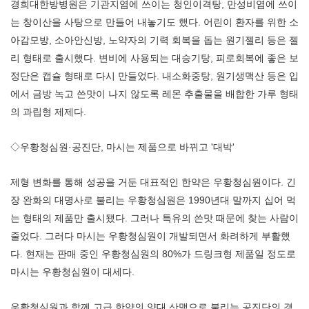
경희대한방병원은 기관지염에 쓰이는 청인이격탕, 만성비염에 쓰이
는 창이산을 사탕으로 만들어 내놓기도 했다. 어린이 환자를 위한 소
아감모방, 소아안신방, 노약자의 기력 회복을 돕는 원기젤리 등은 젤
리 형태로 출시했다. 변비에 사용되는 대승기탕, 피로회복에 좋은 보
정단은 캡슐 형태로 다시 만들었다. 내소화중탕, 원기생맥산 등은 입
에서 금방 녹고 쓴맛이 나지 않도록 레몬 추출물을 배합한 가루 형태
의 과립형 제제다.
◇우황청심원·공진단, 마시는 제품으로 바뀌고 '대박'
제형 변화를 통해 성공을 거둔 대표적인 한약은 우황청심원이다. 긴
장 완화의 대명사로 불리는 우황청심원은 1990년대 말까지 십어 먹
는 형태의 제품만 출시됐다. 그러나 특유의 쓴맛 때문에 찾는 사람이
줄었다. 그러다 마시는 우황청심원이 개발되면서 화려하게 부활했
다. 현재는 판매 중인 우황청심원의 80%가 드링크형 제품일 정도로
마시는 우황청심원이 대세다.
우황청심원과 함께 고급 한약의 양대 산맥으로 불리는 공진단의 경