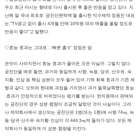
우도 최근 마시는 형태로 다시 출시된 후 좋은 반응을 얻고 있다. 지
난해 말 국내 최초로 '공진단현탁액'을 출시한 익수제약 정용진 대표
는 "TV광고 없이 출시 4개월 만에 10억원 대의 매출을 올릴 정도로
반응이 좋다"고 말했다.
◇효능·효과는 그대로…'빠른 흡수' 장점은 덤
쓴맛이 사라지면서 효능·효과가 줄어든 것은 아닐까. 그렇지 않다.
공진단을 예로 들면, 과거와 동일하게 사향, 녹용, 당귀, 산수유, 숙
지황, 인삼 등 핵심 성분이 모두 들어 있어 기력 회복 효과가 기존 제
형과 같다. 오히려 현대화 과정을 거치면서 과거 들쭉날쭉했던 효능
·효과가 안정적으로 바뀌었다는 평가를 받는다. 한의원에서 판매되
는 공진단의 경우 성분·함량이 조금씩 달랐던 것이 사실이다. 그러
나 제약회사에서 생산되는 공진단은 1병(또는 1환)에 사향 74㎎, 녹
용·당귀·산수유·숙지황·인삼이 각 444.3㎎씩 들어가 있다. 모든 제
약회사가 동일하게 이 성분·함량을 지킨다.