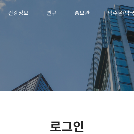
건강정보
연구
홍보관
익수몰(약국
로그인