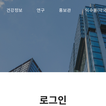
건강정보
연구
홍보관
익수몰(약국
로그인