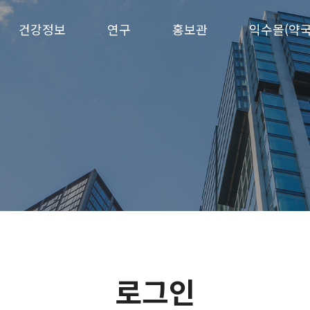
건강정보
연구
홍보관
익수몰(약국
로그인