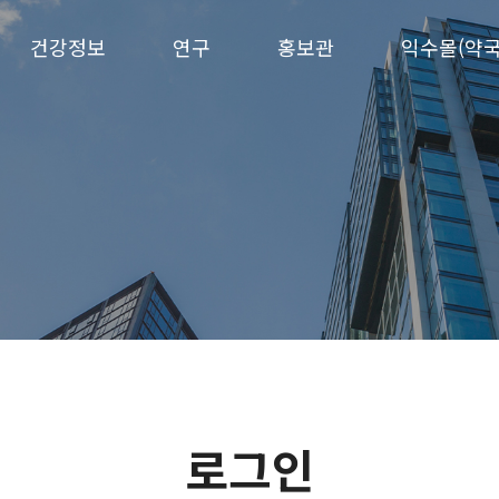
건강정보
연구
홍보관
익수몰(약국
로그인