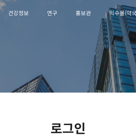
건강정보
연구
홍보관
익수몰(약국
로그인