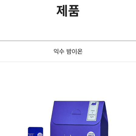
제품
익수 밤이온