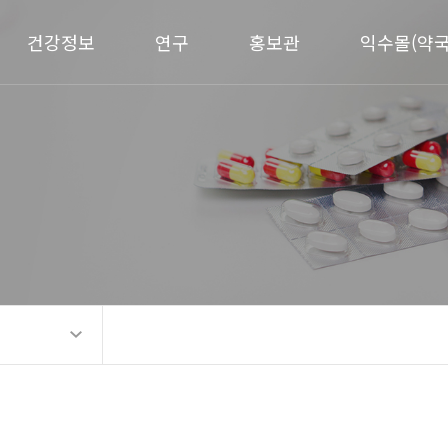
건강정보
연구
홍보관
익수몰(약국