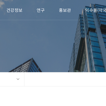
건강정보
연구
홍보관
익수몰(약국