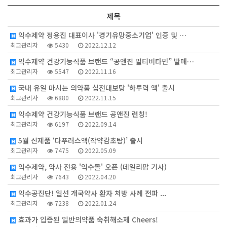
제목
익수제약 정용진 대표이사 '경기유망중소기업' 인증 및 …
최고관리자
5430
2022.12.12
익수제약 건강기능식품 브랜드 “공앤진 멀티비타민” 발매…
최고관리자
5547
2022.11.16
국내 유일 마시는 의약품 십전대보탕 '하루력 액' 출시
최고관리자
6880
2022.11.15
익수제약 건강기능식품 브랜드 공앤진 런칭!
최고관리자
6197
2022.09.14
5월 신제품 ‘다푸러스액(작약감초탕)’ 출시
최고관리자
7475
2022.05.09
익수제약, 약사 전용 '익수몰' 오픈 (데일리팜 기사)
최고관리자
7643
2022.04.20
익수공진단! 일선 개국약사 환자 처방 사례 전파 ...
최고관리자
7238
2022.01.24
효과가 입증된 일반의약품 숙취해소제 Cheers!