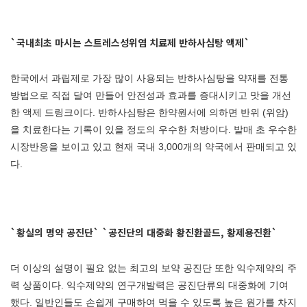
`국내최초 마시는 스트레스성위염 치료제 반하사심탕 액제`
한국에서 과립제로 가장 많이 사용되는 반하사심탕을 약재를 전통
방법으로 직접 달여 만들어 안전성과 효과를 증대시키고 맛을 개선
한 액제 드링크이다. 반하사심탕은 한약원서에 의하면 반위 (위암)
을 치료한다는 기록이 있을 정도의 우수한 처방이다. 발매 초 우수한
시장반응을 보이고 있고 현재 국내 3,000개의 약국에서 판매되고 있
다.
`황실의 명약 공진단`
`공진단의 대중화 황진환골드, 황제용진환`
더 이상의 설명이 필요 없는 최고의 보약 공진단 또한 익수제약의 주
력 상품이다. 익수제약의 연구개발력은 공진단류의 대중화에 기여
했다. 일반인들도 손쉽게 구매하여 먹을 수 있도록 높은 원가를 차지